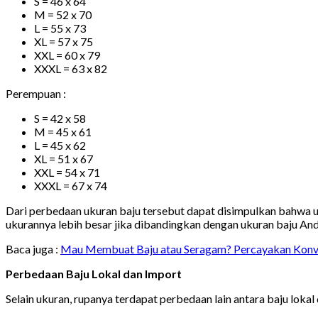
S = 46 x 64
M = 52 x 70
L = 55 x 73
XL = 57 x 75
XXL = 60 x 79
XXXL = 63 x 82
Perempuan :
S = 42 x 58
M = 45 x 61
L = 45 x 62
XL = 51 x 67
XXL = 54 x 71
XXXL = 67 x 74
Dari perbedaan ukuran baju tersebut dapat disimpulkan bahwa uku
ukurannya lebih besar jika dibandingkan dengan ukuran baju And
Baca juga :
Mau Membuat Baju atau Seragam? Percayakan Konve
Perbedaan Baju Lokal dan Import
Selain ukuran, rupanya terdapat perbedaan lain antara baju lokal