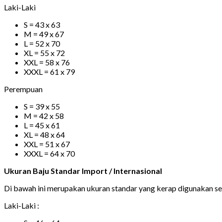
Laki-Laki
S = 43 x 63
M = 49 x 67
L = 52 x 70
XL = 55 x 72
XXL = 58 x 76
XXXL = 61 x 79
Perempuan
S = 39 x 55
M = 42 x 58
L = 45 x 61
XL = 48 x 64
XXL = 51 x 67
XXXL = 64 x 70
Ukuran Baju Standar Import / Internasional
Di bawah ini merupakan ukuran standar yang kerap digunakan s
Laki-Laki :