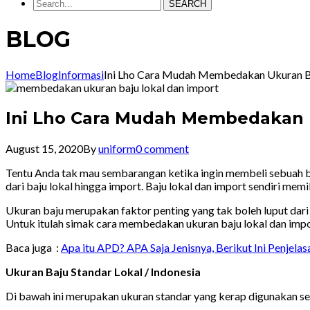
SEARCH
BLOG
Home
Blog
Informasi
Ini Lho Cara Mudah Membedakan Ukuran Ba
Ini Lho Cara Mudah Membedakan 
August 15, 2020
By
uniform
0 comment
Tentu Anda tak mau sembarangan ketika ingin membeli sebuah baju
dari baju lokal hingga import. Baju lokal dan import sendiri mem
Ukuran baju merupakan faktor penting yang tak boleh luput dari
Untuk itulah simak cara membedakan ukuran baju lokal dan impor
Baca juga :
Apa itu APD? APA Saja Jenisnya, Berikut Ini Penjela
Ukuran Baju Standar Lokal / Indonesia
Di bawah ini merupakan ukuran standar yang kerap digunakan s