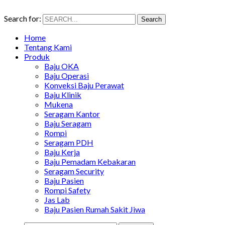
Search for:
Search
Home
Tentang Kami
Produk
Baju OKA
Baju Operasi
Konveksi Baju Perawat
Baju Klinik
Mukena
Seragam Kantor
Baju Seragam
Rompi
Seragam PDH
Baju Kerja
Baju Pemadam Kebakaran
Seragam Security
Baju Pasien
Rompi Safety
Jas Lab
Baju Pasien Rumah Sakit Jiwa