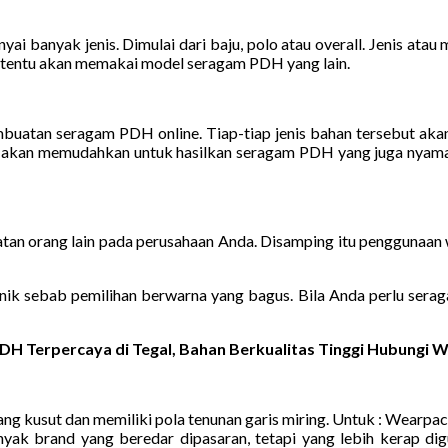
anyak jenis. Dimulai dari baju, polo atau overall. Jenis atau m
m tentu akan memakai model seragam PDH yang lain.
mbuatan seragam PDH online. Tiap-tiap jenis bahan tersebut ak
s akan memudahkan untuk hasilkan seragam PDH yang juga nyaman
tan orang lain pada perusahaan Anda. Disamping itu penggunaan
k sebab pemilihan berwarna yang bagus. Bila Anda perlu seragam
DH Terpercaya di Tegal, Bahan Berkualitas Tinggi Hubungi
ng kusut dan memiliki pola tenunan garis miring. Untuk : Wearpac
i banyak brand yang beredar dipasaran, tetapi yang lebih kera