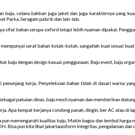
n baju, celana bahkan juga jaket dan juga karakternya yang kuat,
t Parka, Seragam pabrik dan lain-lain.
ya sifat bahan serupa oxford tetapi lebih nyaman dipakai. Penggun
 mempunyai serat bahan kotak-kotak. sangatlah kuat sesuai buat h
ntuk baju dengan design kasual. penggunaan: Baju event, baju organi
di penunjang kerja, Penyeleksian bahan tidak di dasari warna ya
Sebagai pakaian dinas, baju mesti nyaman dan memberikan dukun
rja. Apa tempat kerjanya condong panah, dingin, ber AC atau di 
 pun memengaruhi kualitas baju, Makin bagus dan lembut harga m
. Bisa pun kita lihat jakartauniform Integritas, pengalaman dan 