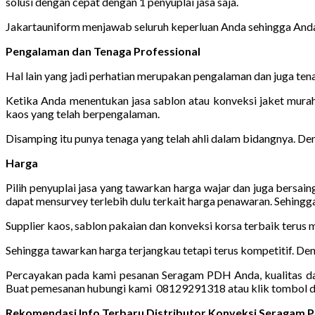
solusi dengan cepat dengan 1 penyuplai jasa saja.
Jakartauniform menjawab seluruh keperluan Anda sehingga Anda
Pengalaman dan Tenaga Professional
Hal lain yang jadi perhatian merupakan pengalaman dan juga ten
Ketika Anda menentukan jasa sablon atau konveksi jaket murah 
kaos yang telah berpengalaman.
Disamping itu punya tenaga yang telah ahli dalam bidangnya. D
Harga
Pilih penyuplai jasa yang tawarkan harga wajar dan juga bersa
dapat mensurvey terlebih dulu terkait harga penawaran. Sehingg
Supplier kaos, sablon pakaian dan konveksi korsa terbaik terus
Sehingga tawarkan harga terjangkau tetapi terus kompetitif. Den
Percayakan pada kami pesanan Seragam PDH Anda, kualitas dan 
Buat pemesanan hubungi kami 08129291318 atau klik tombol d
Rekomendasi Info Terbaru Distributor Konveksi Seragam P