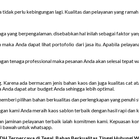
 tidak perlu kebingungan lagi. Kualitas dan pelayanan yang ra
aga yang berpengalaman. disebabkan hal inilah sebagai faktor ya
maka Anda dapat lihat portofolio dari jasa itu. Apabila pelayan
engan tenaga professional maka pesanan Anda akan selesai tepat 
ing. Karena ada bermacam jenis bahan kaos dan juga kualitas cat 
a Anda dapat atur budget Anda sehingga lebih optimal.
 memberi pilihan bahan berkualitas dan perlengkapan yang penuhi s
gan kami Anda meraih kaos sablon terbaik dengan hasil rapi dan k
jaminan pelayanan terbaik ialah komitmen kami. Kepuasan konsu
i bawah untuk whatsapp.
DH Terpercaya di Tegal, Bahan Berkualitas Tinggi Hubungi