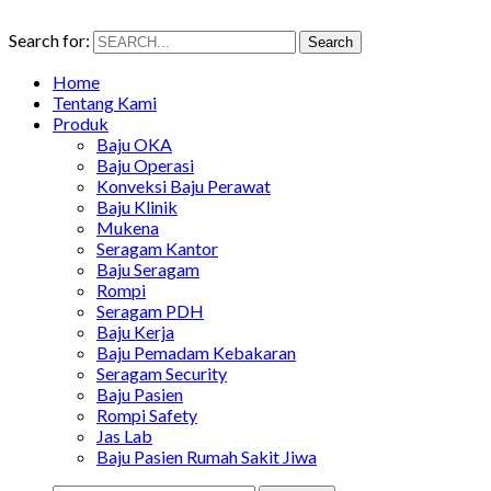
Search for:
Search
Home
Tentang Kami
Produk
Baju OKA
Baju Operasi
Konveksi Baju Perawat
Baju Klinik
Mukena
Seragam Kantor
Baju Seragam
Rompi
Seragam PDH
Baju Kerja
Baju Pemadam Kebakaran
Seragam Security
Baju Pasien
Rompi Safety
Jas Lab
Baju Pasien Rumah Sakit Jiwa