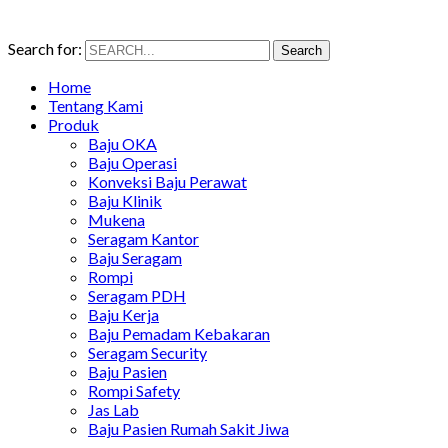
Search for:
Search
Home
Tentang Kami
Produk
Baju OKA
Baju Operasi
Konveksi Baju Perawat
Baju Klinik
Mukena
Seragam Kantor
Baju Seragam
Rompi
Seragam PDH
Baju Kerja
Baju Pemadam Kebakaran
Seragam Security
Baju Pasien
Rompi Safety
Jas Lab
Baju Pasien Rumah Sakit Jiwa