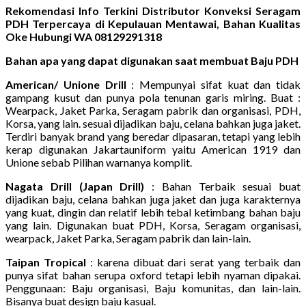
Rekomendasi Info Terkini Distributor Konveksi Seragam
PDH Terpercaya di Kepulauan Mentawai, Bahan Kualitas
Oke Hubungi WA 08129291318
Bahan apa yang dapat digunakan saat membuat Baju PDH
American/ Unione Drill
: Mempunyai sifat kuat dan tidak
gampang kusut dan punya pola tenunan garis miring. Buat :
Wearpack, Jaket Parka, Seragam pabrik dan organisasi, PDH,
Korsa, yang lain. sesuai dijadikan baju, celana bahkan juga jaket.
Terdiri banyak brand yang beredar dipasaran, tetapi yang lebih
kerap digunakan Jakartauniform yaitu American 1919 dan
Unione sebab Pilihan warnanya komplit.
Nagata Drill (Japan Drill)
: Bahan Terbaik sesuai buat
dijadikan baju, celana bahkan juga jaket dan juga karakternya
yang kuat, dingin dan relatif lebih tebal ketimbang bahan baju
yang lain. Digunakan buat PDH, Korsa, Seragam organisasi,
wearpack, Jaket Parka, Seragam pabrik dan lain-lain.
Taipan Tropical
: karena dibuat dari serat yang terbaik dan
punya sifat bahan serupa oxford tetapi lebih nyaman dipakai.
Penggunaan: Baju organisasi, Baju komunitas, dan lain-lain.
Bisanya buat design baju kasual.