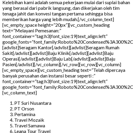
Kelebihan kami adalah semua pekerjaan mulai dari suplai bahan
yang berasal dari pabrik langsung, dan dikerjakan oleh tim
tenaga jahit dan konvesi tangan pertama sehingga bisa
memberikan harga yang lebih mudah.[/vc_column_text]
[vc_empty_space height=”20px”][vc_custom_heading
text=”Melayani Pemesanan:”
font_container=”tag:h3|font_size:19|text_align:left”
google_fonts=”font_family:Roboto%20Condensed%3A300%2C3
[advlist]Seragam Kantor[/advlist][advlist]Seragam Rumah
Sakit[/advlist][advlist]Baju Klinik[/advlist][advlist]Baju
Operasi[/advlist][advlist]Baju Lab[/advlist][advlist]Baju
Pasien[/advlist][/vc_column][/vc_row][vc_row][vc_column]
[vc_empty_space][vc_custom_heading text=”Telah dipercaya
banyak perusahan dan instansi besar seperti :”
font_container=”tag:h3|font_size:19|text_align:left”
google_fonts=”font_family:Roboto%20Condensed%3A300%2C3
[vc_column_text]
PT Suri Nusantara
PT Orson
Pertamina
Travel Mozaik
Travel Samawa
Leana Tour Travel