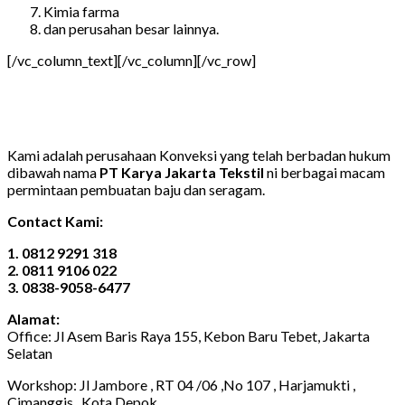
Kimia farma
dan perusahan besar lainnya.
[/vc_column_text][/vc_column][/vc_row]
Kami adalah perusahaan Konveksi yang telah berbadan hukum
dibawah nama
PT Karya Jakarta Tekstil
ni berbagai macam
permintaan pembuatan baju dan seragam.
Contact Kami:
1. 0812 9291 318
2. 0811 9106 022
3. 0838-9058-6477
Alamat:
Office: Jl Asem Baris Raya 155, Kebon Baru Tebet, Jakarta
Selatan
Workshop: Jl Jambore , RT 04 /06 ,No 107 , Harjamukti ,
Cimanggis , Kota Depok