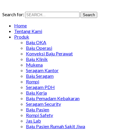
Search for:
Search
Home
Tentang Kami
Produk
Baju OKA
Baju Operasi
Konveksi Baju Perawat
Baju Klinik
Mukena
Seragam Kantor
Baju Seragam
Rompi
Seragam PDH
Baju Kerja
Baju Pemadam Kebakaran
Seragam Security
Baju Pasien
Rompi Safety
Jas Lab
Baju Pasien Rumah Sakit Jiwa