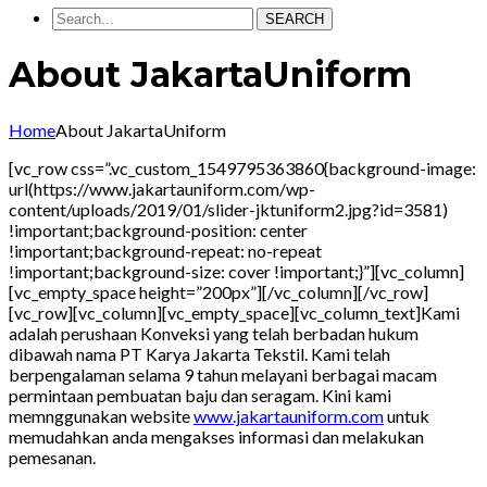
SEARCH
About JakartaUniform
Home
About JakartaUniform
[vc_row css=”.vc_custom_1549795363860{background-image:
url(https://www.jakartauniform.com/wp-
content/uploads/2019/01/slider-jktuniform2.jpg?id=3581)
!important;background-position: center
!important;background-repeat: no-repeat
!important;background-size: cover !important;}”][vc_column]
[vc_empty_space height=”200px”][/vc_column][/vc_row]
[vc_row][vc_column][vc_empty_space][vc_column_text]Kami
adalah perushaan Konveksi yang telah berbadan hukum
dibawah nama PT Karya Jakarta Tekstil. Kami telah
berpengalaman selama 9 tahun melayani berbagai macam
permintaan pembuatan baju dan seragam. Kini kami
memnggunakan website
www.jakartauniform.com
untuk
memudahkan anda mengakses informasi dan melakukan
pemesanan.