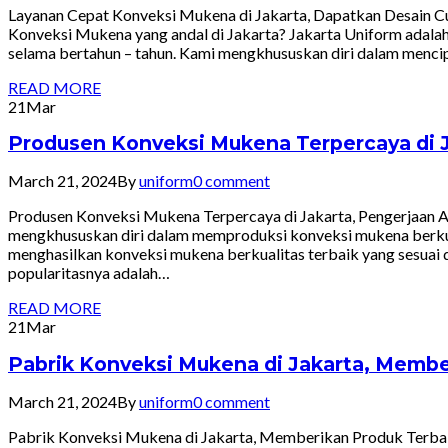
Layanan Cepat Konveksi Mukena di Jakarta, Dapatkan Desain 
Konveksi Mukena yang andal di Jakarta? Jakarta Uniform adala
selama bertahun – tahun. Kami mengkhususkan diri dalam menci
READ MORE
21
Mar
Produsen Konveksi Mukena Terpercaya di J
March 21, 2024
By
uniform
0 comment
Produsen Konveksi Mukena Terpercaya di Jakarta, Pengerjaan 
mengkhususkan diri dalam memproduksi konveksi mukena berkuali
menghasilkan konveksi mukena berkualitas terbaik yang sesuai
popularitasnya adalah…
READ MORE
21
Mar
Pabrik Konveksi Mukena di Jakarta, Memb
March 21, 2024
By
uniform
0 comment
Pabrik Konveksi Mukena di Jakarta, Memberikan Produk Terba