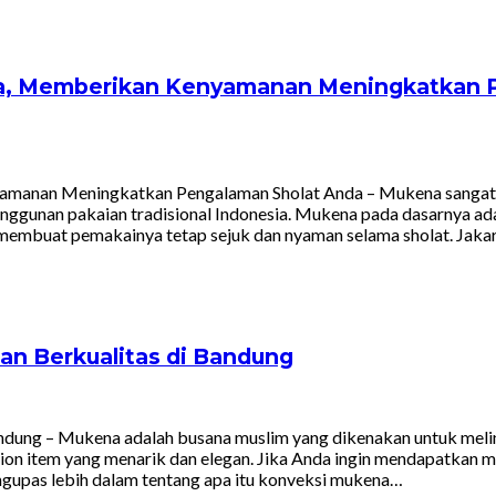
rta, Memberikan Kenyamanan Meningkatkan
manan Meningkatkan Pengalaman Sholat Anda – Mukena sangat pop
anggunan pakaian tradisional Indonesia. Mukena pada dasarnya ada
ng membuat pemakainya tetap sejuk dan nyaman selama sholat. Jak
n Berkualitas di Bandung
dung – Mukena adalah busana muslim yang dikenakan untuk melin
fashion item yang menarik dan elegan. Jika Anda ingin mendapatka
mengupas lebih dalam tentang apa itu konveksi mukena…