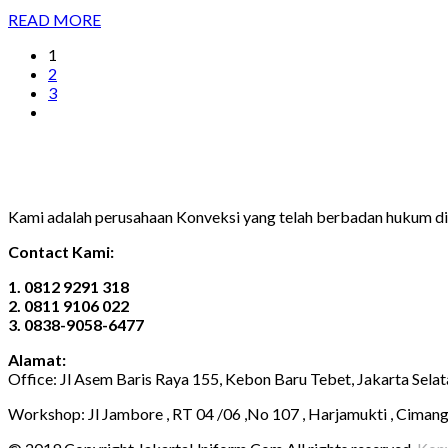
READ MORE
1
2
3
Kami adalah perusahaan Konveksi yang telah berbadan hukum 
Contact Kami:
1. 0812 9291 318
2. 0811 9106 022
3. 0838-9058-6477
Alamat:
Office: Jl Asem Baris Raya 155, Kebon Baru Tebet, Jakarta Sela
Workshop: Jl Jambore , RT 04 /06 ,No 107 , Harjamukti , Ciman