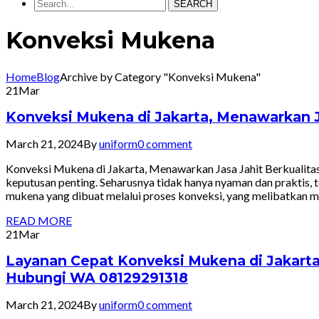
SEARCH
Konveksi Mukena
Home
Blog
Archive by Category "Konveksi Mukena"
21
Mar
Konveksi Mukena di Jakarta, Menawarkan J
March 21, 2024
By
uniform
0 comment
Konveksi Mukena di Jakarta, Menawarkan Jasa Jahit Berkualit
keputusan penting. Seharusnya tidak hanya nyaman dan praktis, t
mukena yang dibuat melalui proses konveksi, yang melibatkan 
READ MORE
21
Mar
Layanan Cepat Konveksi Mukena di Jakarta
Hubungi WA 08129291318
March 21, 2024
By
uniform
0 comment