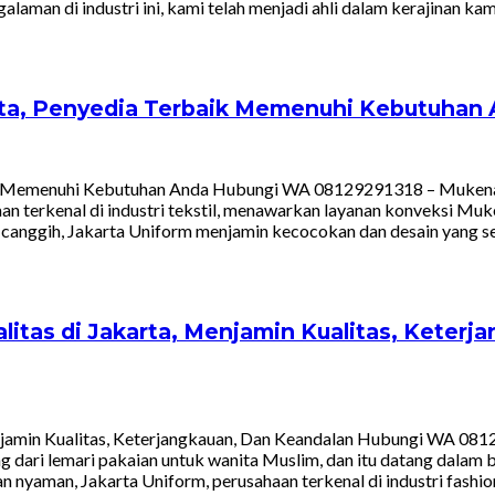
alaman di industri ini, kami telah menjadi ahli dalam kerajinan k
arta, Penyedia Terbaik Memenuhi Kebutuhan
ik Memenuhi Kebutuhan Anda Hubungi WA 08129291318 – Mukena, p
aan terkenal di industri tekstil, menawarkan layanan konveksi Mu
sin canggih, Jakarta Uniform menjamin kecocokan dan desain yan
tas di Jakarta, Menjamin Kualitas, Keter
jamin Kualitas, Keterjangkauan, Dan Keandalan Hubungi WA 0812
ng dari lemari pakaian untuk wanita Muslim, dan itu datang dalam 
yaman, Jakarta Uniform, perusahaan terkenal di industri fashion