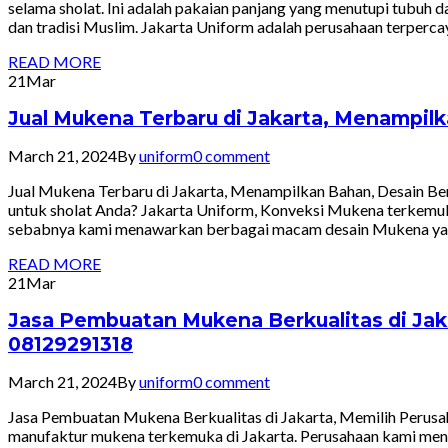
selama sholat. Ini adalah pakaian panjang yang menutupi tubuh d
dan tradisi Muslim. Jakarta Uniform adalah perusahaan terper
READ MORE
21
Mar
Jual Mukena Terbaru di Jakarta, Menampil
March 21, 2024
By
uniform
0 comment
Jual Mukena Terbaru di Jakarta, Menampilkan Bahan, Desain 
untuk sholat Anda? Jakarta Uniform, Konveksi Mukena terkemuka
sebabnya kami menawarkan berbagai macam desain Mukena yang
READ MORE
21
Mar
Jasa Pembuatan Mukena Berkualitas di Jak
08129291318
March 21, 2024
By
uniform
0 comment
Jasa Pembuatan Mukena Berkualitas di Jakarta, Memilih Perus
manufaktur mukena terkemuka di Jakarta. Perusahaan kami mengk