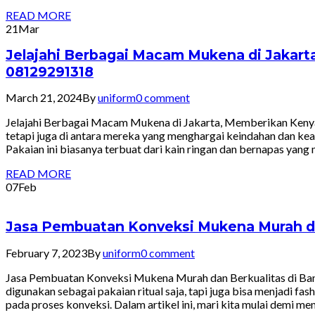
READ MORE
21
Mar
Jelajahi Berbagai Macam Mukena di Jaka
08129291318
March 21, 2024
By
uniform
0 comment
Jelajahi Berbagai Macam Mukena di Jakarta, Memberikan Kenya
tetapi juga di antara mereka yang menghargai keindahan dan ke
Pakaian ini biasanya terbuat dari kain ringan dan bernapas ya
READ MORE
07
Feb
Jasa Pembuatan Konveksi Mukena Murah da
February 7, 2023
By
uniform
0 comment
Jasa Pembuatan Konveksi Mukena Murah dan Berkualitas di Ban
digunakan sebagai pakaian ritual saja, tapi juga bisa menjadi 
pada proses konveksi. Dalam artikel ini, mari kita mulai demi 