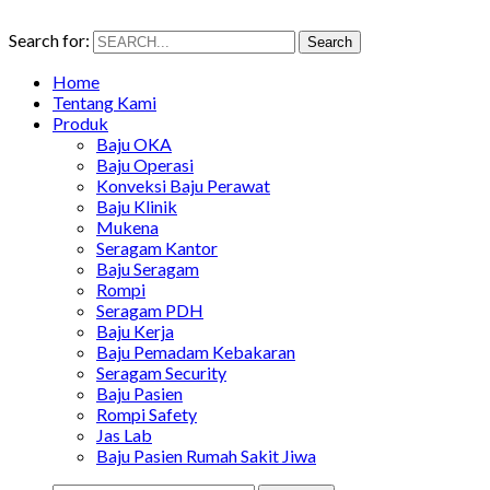
Search for:
Search
Home
Tentang Kami
Produk
Baju OKA
Baju Operasi
Konveksi Baju Perawat
Baju Klinik
Mukena
Seragam Kantor
Baju Seragam
Rompi
Seragam PDH
Baju Kerja
Baju Pemadam Kebakaran
Seragam Security
Baju Pasien
Rompi Safety
Jas Lab
Baju Pasien Rumah Sakit Jiwa