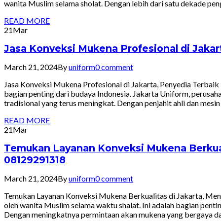
wanita Muslim selama sholat. Dengan lebih dari satu dekade peng
READ MORE
21
Mar
Jasa Konveksi Mukena Profesional di Jak
March 21, 2024
By
uniform
0 comment
Jasa Konveksi Mukena Profesional di Jakarta, Penyedia Terba
bagian penting dari budaya Indonesia. Jakarta Uniform, perusah
tradisional yang terus meningkat. Dengan penjahit ahli dan me
READ MORE
21
Mar
Temukan Layanan Konveksi Mukena Berkuali
08129291318
March 21, 2024
By
uniform
0 comment
Temukan Layanan Konveksi Mukena Berkualitas di Jakarta, Men
oleh wanita Muslim selama waktu shalat. Ini adalah bagian penti
Dengan meningkatnya permintaan akan mukena yang bergaya dan n