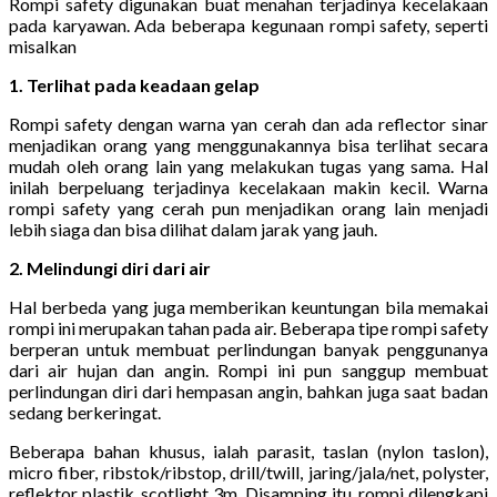
Rompi safety digunakan buat menahan terjadinya kecelakaan
pada karyawan. Ada beberapa kegunaan rompi safety, seperti
misalkan
1. Terlihat pada keadaan gelap
Rompi safety dengan warna yan cerah dan ada reflector sinar
menjadikan orang yang menggunakannya bisa terlihat secara
mudah oleh orang lain yang melakukan tugas yang sama. Hal
inilah berpeluang terjadinya kecelakaan makin kecil. Warna
rompi safety yang cerah pun menjadikan orang lain menjadi
lebih siaga dan bisa dilihat dalam jarak yang jauh.
2. Melindungi diri dari air
Hal berbeda yang juga memberikan keuntungan bila memakai
rompi ini merupakan tahan pada air. Beberapa tipe rompi safety
berperan untuk membuat perlindungan banyak penggunanya
dari air hujan dan angin. Rompi ini pun sanggup membuat
perlindungan diri dari hempasan angin, bahkan juga saat badan
sedang berkeringat.
Beberapa bahan khusus, ialah parasit, taslan (nylon taslon),
micro fiber, ribstok/ribstop, drill/twill, jaring/jala/net, polyster,
reflektor plastik, scotlight 3m. Disamping itu, rompi dilengkapi