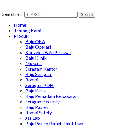
Search for:
Search
Home
Tentang Kami
Produk
Baju OKA
Baju Operasi
Konveksi Baju Perawat
Baju Klinik
Mukena
Seragam Kantor
Baju Seragam
Rompi
Seragam PDH
Baju Kerja
Baju Pemadam Kebakaran
Seragam Security
Baju Pasien
Rompi Safety
Jas Lab
Baju Pasien Rumah Sakit Jiwa