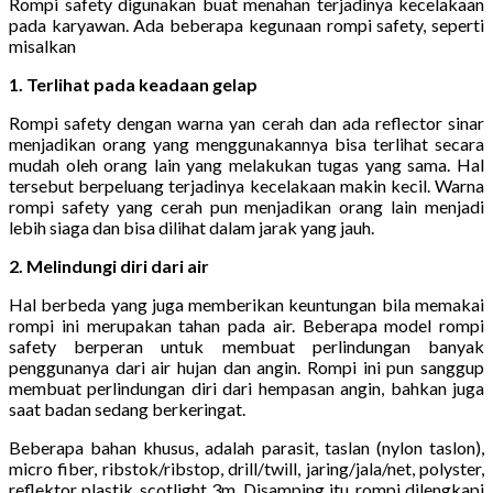
Rompi safety digunakan buat menahan terjadinya kecelakaan
pada karyawan. Ada beberapa kegunaan rompi safety, seperti
misalkan
1. Terlihat pada keadaan gelap
Rompi safety dengan warna yan cerah dan ada reflector sinar
menjadikan orang yang menggunakannya bisa terlihat secara
mudah oleh orang lain yang melakukan tugas yang sama. Hal
tersebut berpeluang terjadinya kecelakaan makin kecil. Warna
rompi safety yang cerah pun menjadikan orang lain menjadi
lebih siaga dan bisa dilihat dalam jarak yang jauh.
2. Melindungi diri dari air
Hal berbeda yang juga memberikan keuntungan bila memakai
rompi ini merupakan tahan pada air. Beberapa model rompi
safety berperan untuk membuat perlindungan banyak
penggunanya dari air hujan dan angin. Rompi ini pun sanggup
membuat perlindungan diri dari hempasan angin, bahkan juga
saat badan sedang berkeringat.
Beberapa bahan khusus, adalah parasit, taslan (nylon taslon),
micro fiber, ribstok/ribstop, drill/twill, jaring/jala/net, polyster,
reflektor plastik, scotlight 3m. Disamping itu, rompi dilengkapi