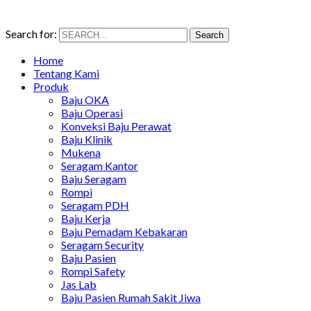
Search for:
Search
Home
Tentang Kami
Produk
Baju OKA
Baju Operasi
Konveksi Baju Perawat
Baju Klinik
Mukena
Seragam Kantor
Baju Seragam
Rompi
Seragam PDH
Baju Kerja
Baju Pemadam Kebakaran
Seragam Security
Baju Pasien
Rompi Safety
Jas Lab
Baju Pasien Rumah Sakit Jiwa