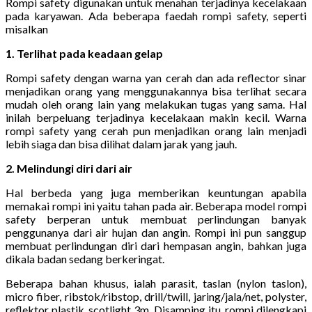
Rompi safety digunakan untuk menahan terjadinya kecelakaan
pada karyawan. Ada beberapa faedah rompi safety, seperti
misalkan
1. Terlihat pada keadaan gelap
Rompi safety dengan warna yan cerah dan ada reflector sinar
menjadikan orang yang menggunakannya bisa terlihat secara
mudah oleh orang lain yang melakukan tugas yang sama. Hal
inilah berpeluang terjadinya kecelakaan makin kecil. Warna
rompi safety yang cerah pun menjadikan orang lain menjadi
lebih siaga dan bisa dilihat dalam jarak yang jauh.
2. Melindungi diri dari air
Hal berbeda yang juga memberikan keuntungan apabila
memakai rompi ini yaitu tahan pada air. Beberapa model rompi
safety berperan untuk membuat perlindungan banyak
penggunanya dari air hujan dan angin. Rompi ini pun sanggup
membuat perlindungan diri dari hempasan angin, bahkan juga
dikala badan sedang berkeringat.
Beberapa bahan khusus, ialah parasit, taslan (nylon taslon),
micro fiber, ribstok/ribstop, drill/twill, jaring/jala/net, polyster,
reflektor plastik, scotlight 3m. Disamping itu, rompi dilengkapi