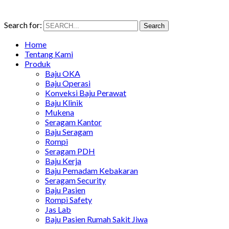
Search for:
Search
Home
Tentang Kami
Produk
Baju OKA
Baju Operasi
Konveksi Baju Perawat
Baju Klinik
Mukena
Seragam Kantor
Baju Seragam
Rompi
Seragam PDH
Baju Kerja
Baju Pemadam Kebakaran
Seragam Security
Baju Pasien
Rompi Safety
Jas Lab
Baju Pasien Rumah Sakit Jiwa