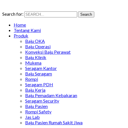
Search for:
Search
Home
Tentang Kami
Produk
Baju OKA
Baju Operasi
Konveksi Baju Perawat
Baju Klinik
Mukena
Seragam Kantor
Baju Seragam
Rompi
Seragam PDH
Baju Kerja
Baju Pemadam Kebakaran
Seragam Security
Baju Pasien
Rompi Safety
Jas Lab
Baju Pasien Rumah Sakit Jiwa