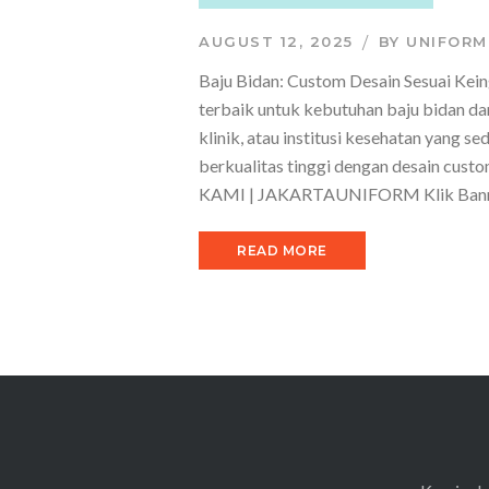
AUGUST 12, 2025
BY
UNIFORM
Baju Bidan: Custom Desain Sesuai Kein
terbaik untuk kebutuhan baju bidan da
klinik, atau institusi kesehatan yang
berkualitas tinggi dengan desain cust
KAMI | JAKARTAUNIFORM Klik Banner
READ MORE