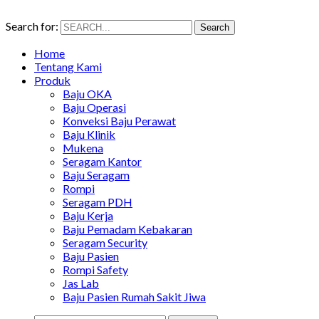
Search for:
Search
Home
Tentang Kami
Produk
Baju OKA
Baju Operasi
Konveksi Baju Perawat
Baju Klinik
Mukena
Seragam Kantor
Baju Seragam
Rompi
Seragam PDH
Baju Kerja
Baju Pemadam Kebakaran
Seragam Security
Baju Pasien
Rompi Safety
Jas Lab
Baju Pasien Rumah Sakit Jiwa