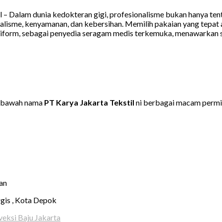
 – Dalam dunia kedokteran gigi, profesionalisme bukan hanya tenta
alisme, kenyamanan, dan kebersihan. Memilih pakaian yang tepat 
niform, sebagai penyedia seragam medis terkemuka, menawarkan so
dibawah nama
PT Karya Jakarta Tekstil
ni berbagai macam permi
tan
ggis , Kota Depok
eksi Baju Jakarta