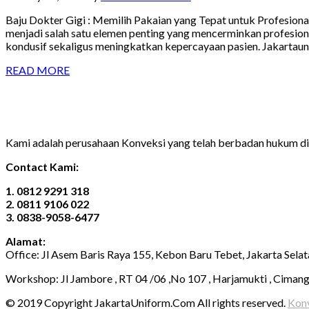
Baju Dokter Gigi : Memilih Pakaian yang Tepat untuk Profesional
menjadi salah satu elemen penting yang mencerminkan profesion
kondusif sekaligus meningkatkan kepercayaan pasien. Jakartau
READ MORE
Kami adalah perusahaan Konveksi yang telah berbadan hukum 
Contact Kami:
1. 0812 9291 318
2. 0811 9106 022
3. 0838-9058-6477
Alamat:
Office: Jl Asem Baris Raya 155, Kebon Baru Tebet, Jakarta Sela
Workshop: Jl Jambore , RT 04 /06 ,No 107 , Harjamukti , Ciman
© 2019 Copyright JakartaUniform.Com All rights reserved.
Konv