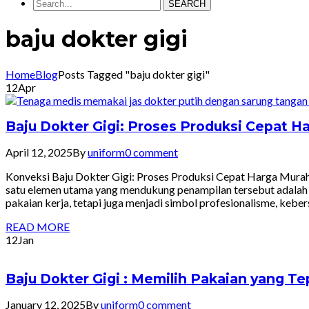
SEARCH
baju dokter gigi
Home
Blog
Posts Tagged "baju dokter gigi"
12
Apr
Baju Dokter Gigi: Proses Produksi Cepat 
April 12, 2025
By
uniform
0 comment
Konveksi Baju Dokter Gigi: Proses Produksi Cepat Harga Murah,
satu elemen utama yang mendukung penampilan tersebut adalah se
pakaian kerja, tetapi juga menjadi simbol profesionalisme, ke
READ MORE
12
Jan
Baju Dokter Gigi : Memilih Pakaian yang Te
January 12, 2025
By
uniform
0 comment