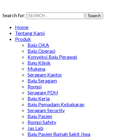
Search for:
Search
Home
Tentang Kami
Produk
Baju OKA
Baju Operasi
Konveksi Baju Perawat
Baju Klinik
Mukena
Seragam Kantor
Baju Seragam
Rompi
Seragam PDH
Baju Kerja
Baju Pemadam Kebakaran
Seragam Security
Baju Pasien
Rompi Safety
Jas Lab
Baju Pasien Rumah Sakit Jiwa