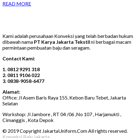
READ MORE
Kami adalah perusahaan Konveksi yang telah berbadan hukum
dibawah nama
PT Karya Jakarta Tekstil
ni berbagai macam
permintaan pembuatan baju dan seragam.
Contact Kami:
1. 0812 9291 318
2. 0811 9106 022
3. 0838-9058-6477
Alamat:
Office: Jl Asem Baris Raya 155, Kebon Baru Tebet, Jakarta
Selatan
Workshop: Jl Jambore , RT 04 /06 ,No 107 , Harjamukti ,
Cimanggis , Kota Depok
© 2019 Copyright JakartaUniform.Com All rights reserved.
Konveksi Baju Jakarta