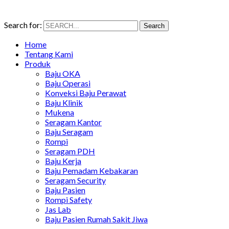
Search for:
Search
Home
Tentang Kami
Produk
Baju OKA
Baju Operasi
Konveksi Baju Perawat
Baju Klinik
Mukena
Seragam Kantor
Baju Seragam
Rompi
Seragam PDH
Baju Kerja
Baju Pemadam Kebakaran
Seragam Security
Baju Pasien
Rompi Safety
Jas Lab
Baju Pasien Rumah Sakit Jiwa