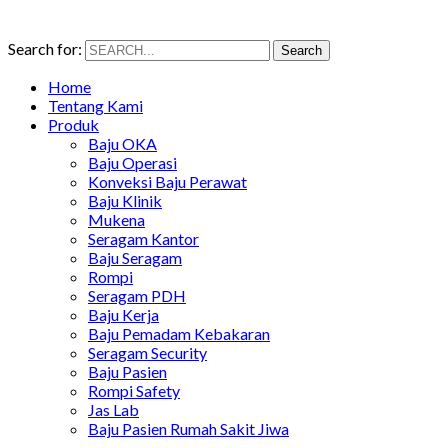
Search for:
Search
Home
Tentang Kami
Produk
Baju OKA
Baju Operasi
Konveksi Baju Perawat
Baju Klinik
Mukena
Seragam Kantor
Baju Seragam
Rompi
Seragam PDH
Baju Kerja
Baju Pemadam Kebakaran
Seragam Security
Baju Pasien
Rompi Safety
Jas Lab
Baju Pasien Rumah Sakit Jiwa