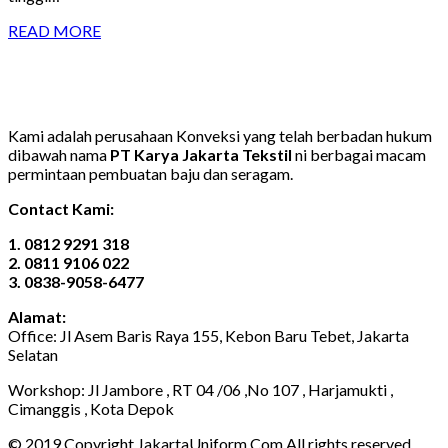
READ MORE
Kami adalah perusahaan Konveksi yang telah berbadan hukum
dibawah nama
PT Karya Jakarta Tekstil
ni berbagai macam
permintaan pembuatan baju dan seragam.
Contact Kami:
1. 0812 9291 318
2. 0811 9106 022
3. 0838-9058-6477
Alamat:
Office: Jl Asem Baris Raya 155, Kebon Baru Tebet, Jakarta
Selatan
Workshop: Jl Jambore , RT 04 /06 ,No 107 , Harjamukti ,
Cimanggis , Kota Depok
© 2019 Copyright JakartaUniform.Com All rights reserved.