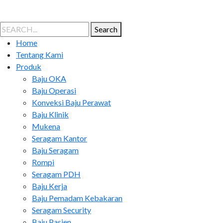
Search
Search
for:
Home
Tentang Kami
Produk
Baju OKA
Baju Operasi
Konveksi Baju Perawat
Baju Klinik
Mukena
Seragam Kantor
Baju Seragam
Rompi
Seragam PDH
Baju Kerja
Baju Pemadam Kebakaran
Seragam Security
Baju Pasien