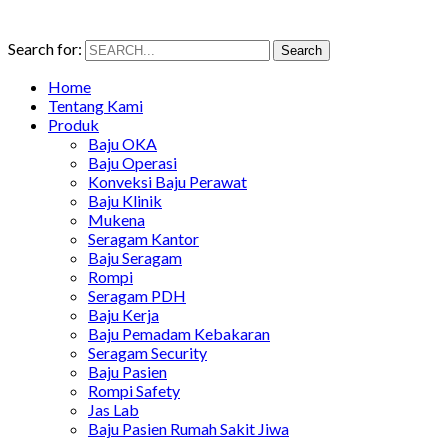
Search for:
Search
Home
Tentang Kami
Produk
Baju OKA
Baju Operasi
Konveksi Baju Perawat
Baju Klinik
Mukena
Seragam Kantor
Baju Seragam
Rompi
Seragam PDH
Baju Kerja
Baju Pemadam Kebakaran
Seragam Security
Baju Pasien
Rompi Safety
Jas Lab
Baju Pasien Rumah Sakit Jiwa