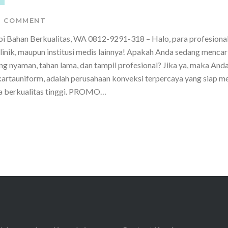
0 COMMENT
pi Bahan Berkualitas, WA 0812-9291-318 – Halo, para profesiona
linik, maupun institusi medis lainnya! Apakah Anda sedang mencari
g nyaman, tahan lama, dan tampil profesional? Jika ya, maka Anda
kartauniform, adalah perusahaan konveksi terpercaya yang siap 
ia berkualitas tinggi. PROMO…