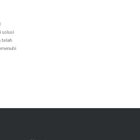
l
 solusi
 telah
memenuhi