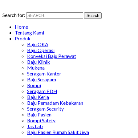
Search for:
Search
Home
Tentang Kami
Produk
Baju OKA
Baju Operasi
Konveksi Baju Perawat
Baju Klinik
Mukena
Seragam Kantor
Baju Seragam
Rompi
Seragam PDH
Baju Kerja
Baju Pemadam Kebakaran
Seragam Security
Baju Pasien
Rompi Safety
Jas Lab
Baju Pasien Rumah Sakit Jiwa