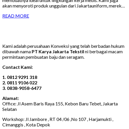
membuatnya ideal untuk lingkungan kerja medis. Kami juga
akan menyoroti produk unggulan dari Jakartauniform, merek…
READ MORE
Kami adalah perusahaan Konveksi yang telah berbadan hukum
dibawah nama
PT Karya Jakarta Tekstil
ni berbagai macam
permintaan pembuatan baju dan seragam.
Contact Kami:
1. 0812 9291 318
2. 0811 9106 022
3. 0838-9058-6477
Alamat:
Office: Jl Asem Baris Raya 155, Kebon Baru Tebet, Jakarta
Selatan
Workshop: Jl Jambore , RT 04 /06 ,No 107 , Harjamukti ,
Cimanggis , Kota Depok