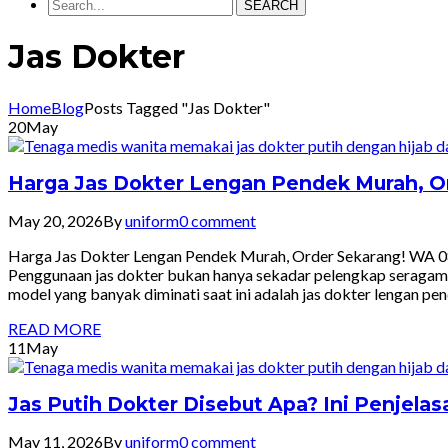
SEARCH
Jas Dokter
Home
Blog
Posts Tagged "Jas Dokter"
20
May
Harga Jas Dokter Lengan Pendek Murah, O
May 20, 2026
By
uniform
0 comment
Harga Jas Dokter Lengan Pendek Murah, Order Sekarang! WA 0812
Penggunaan jas dokter bukan hanya sekadar pelengkap seragam ker
model yang banyak diminati saat ini adalah jas dokter lengan p
READ MORE
11
May
Jas Putih Dokter Disebut Apa? Ini Penjela
May 11, 2026
By
uniform
0 comment