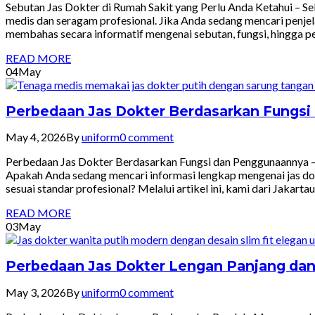
Sebutan Jas Dokter di Rumah Sakit yang Perlu Anda Ketahui – Se
medis dan seragam profesional. Jika Anda sedang mencari penjel
membahas secara informatif mengenai sebutan, fungsi, hingga pe
READ MORE
04
May
Perbedaan Jas Dokter Berdasarkan Fungs
May 4, 2026
By
uniform
0 comment
Perbedaan Jas Dokter Berdasarkan Fungsi dan Penggunaannya – S
Apakah Anda sedang mencari informasi lengkap mengenai jas d
sesuai standar profesional? Melalui artikel ini, kami dari Ja
READ MORE
03
May
Perbedaan Jas Dokter Lengan Panjang da
May 3, 2026
By
uniform
0 comment