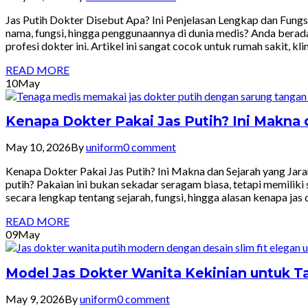
Jas Putih Dokter Disebut Apa? Ini Penjelasan Lengkap dan Fungs
nama, fungsi, hingga penggunaannya di dunia medis? Anda berad
profesi dokter ini. Artikel ini sangat cocok untuk rumah sakit, 
READ MORE
10
May
Kenapa Dokter Pakai Jas Putih? Ini Makna 
May 10, 2026
By
uniform
0 comment
Kenapa Dokter Pakai Jas Putih? Ini Makna dan Sejarah yang Jar
putih? Pakaian ini bukan sekadar seragam biasa, tetapi memilik
secara lengkap tentang sejarah, fungsi, hingga alasan kenapa ja
READ MORE
09
May
Model Jas Dokter Wanita Kekinian untuk T
May 9, 2026
By
uniform
0 comment