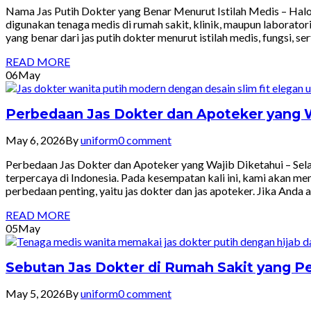
Nama Jas Putih Dokter yang Benar Menurut Istilah Medis – Halo
digunakan tenaga medis di rumah sakit, klinik, maupun laborato
yang benar dari jas putih dokter menurut istilah medis, fungsi, s
READ MORE
06
May
Perbedaan Jas Dokter dan Apoteker yang W
May 6, 2026
By
uniform
0 comment
Perbedaan Jas Dokter dan Apoteker yang Wajib Diketahui – Selam
terpercaya di Indonesia. Pada kesempatan kali ini, kami akan 
perbedaan penting, yaitu jas dokter dan jas apoteker. Jika Anda 
READ MORE
05
May
Sebutan Jas Dokter di Rumah Sakit yang P
May 5, 2026
By
uniform
0 comment