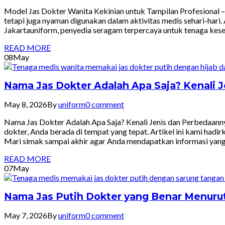
Model Jas Dokter Wanita Kekinian untuk Tampilan Profesional –
tetapi juga nyaman digunakan dalam aktivitas medis sehari-hari
Jakartauniform, penyedia seragam terpercaya untuk tenaga keseh
READ MORE
08
May
Nama Jas Dokter Adalah Apa Saja? Kenali 
May 8, 2026
By
uniform
0 comment
Nama Jas Dokter Adalah Apa Saja? Kenali Jenis dan Perbedaannya
dokter, Anda berada di tempat yang tepat. Artikel ini kami had
Mari simak sampai akhir agar Anda mendapatkan informasi yan
READ MORE
07
May
Nama Jas Putih Dokter yang Benar Menurut
May 7, 2026
By
uniform
0 comment