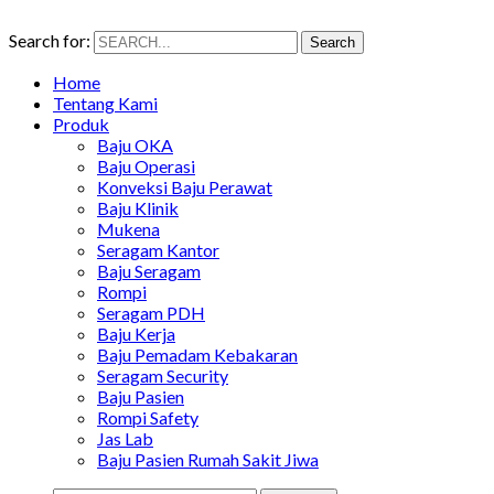
Search for:
Search
Home
Tentang Kami
Produk
Baju OKA
Baju Operasi
Konveksi Baju Perawat
Baju Klinik
Mukena
Seragam Kantor
Baju Seragam
Rompi
Seragam PDH
Baju Kerja
Baju Pemadam Kebakaran
Seragam Security
Baju Pasien
Rompi Safety
Jas Lab
Baju Pasien Rumah Sakit Jiwa