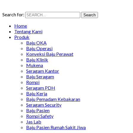
Search for:
Search
Home
Tentang Kami
Produk
Baju OKA
Baju Operasi
Konveksi Baju Perawat
Baju Klinik
Mukena
Seragam Kantor
Baju Seragam
Rompi
Seragam PDH
Baju Kerja
Baju Pemadam Kebakaran
Seragam Security
Baju Pasien
Rompi Safety
Jas Lab
Baju Pasien Rumah Sakit Jiwa