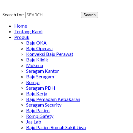
Search for:
Search
Home
Tentang Kami
Produk
Baju OKA
Baju Operasi
Konveksi Baju Perawat
Baju Klinik
Mukena
Seragam Kantor
Baju Seragam
Rompi
Seragam PDH
Baju Kerja
Baju Pemadam Kebakaran
Seragam Security
Baju Pasien
Rompi Safety
Jas Lab
Baju Pasien Rumah Sakit Jiwa