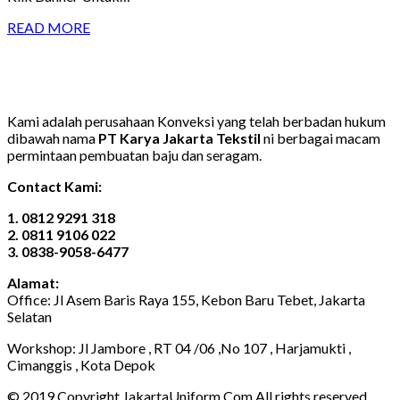
READ MORE
Kami adalah perusahaan Konveksi yang telah berbadan hukum
dibawah nama
PT Karya Jakarta Tekstil
ni berbagai macam
permintaan pembuatan baju dan seragam.
Contact Kami:
1. 0812 9291 318
2. 0811 9106 022
3. 0838-9058-6477
Alamat:
Office: Jl Asem Baris Raya 155, Kebon Baru Tebet, Jakarta
Selatan
Workshop: Jl Jambore , RT 04 /06 ,No 107 , Harjamukti ,
Cimanggis , Kota Depok
© 2019 Copyright JakartaUniform.Com All rights reserved.