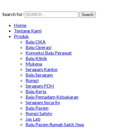
Search for:
Search
Home
Tentang Kami
Produk
Baju OKA
Baju Operasi
Konveksi Baju Perawat
Baju Klinik
Mukena
Seragam Kantor
Baju Seragam
Rompi
Seragam PDH
Baju Kerja
Baju Pemadam Kebakaran
Seragam Security
Baju Pasien
Rompi Safety
Jas Lab
Baju Pasien Rumah Sakit Jiwa