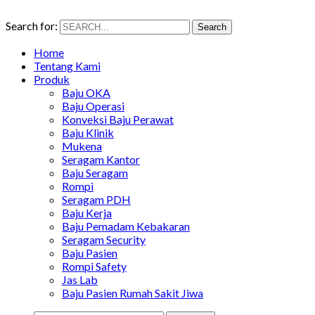
Search for:
Search
Home
Tentang Kami
Produk
Baju OKA
Baju Operasi
Konveksi Baju Perawat
Baju Klinik
Mukena
Seragam Kantor
Baju Seragam
Rompi
Seragam PDH
Baju Kerja
Baju Pemadam Kebakaran
Seragam Security
Baju Pasien
Rompi Safety
Jas Lab
Baju Pasien Rumah Sakit Jiwa