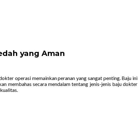
Bedah yang Aman
dokter operasi memainkan peranan yang sangat penting. Baju ini
i akan membahas secara mendalam tentang jenis-jenis baju dokter
ualitas.