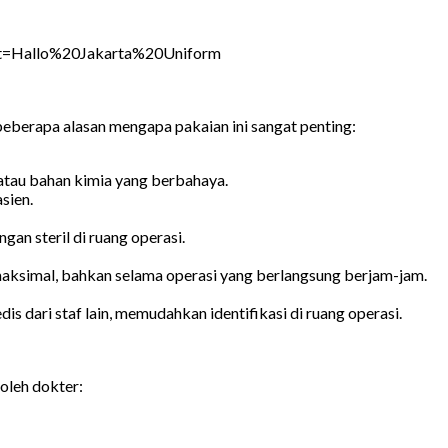
beberapa alasan mengapa pakaian ini sangat penting:
 atau bahan kimia yang berbahaya.
sien.
an steril di ruang operasi.
ksimal, bahkan selama operasi yang berlangsung berjam-jam.
ari staf lain, memudahkan identifikasi di ruang operasi.
oleh dokter: