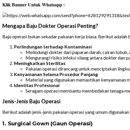
Klik Banner Untuk Whatsapp :
Mengapa Baju Dokter Operasi Penting?
Baju operasi bukan sekadar pakaian kerja biasa. Berikut adalah 
Perlindungan terhadap Kontaminasi
Melindungi dokter dari paparan darah, cairan tubuh,
Mengurangi risiko infeksi silang antara dokter dan pa
Meningkatkan Sterilitas
Pakaian operasi dirancang untuk menciptakan lingkung
Kenyamanan Selama Prosedur Panjang
Material yang digunakan memastikan kenyamanan ma
Identitas Profesional
Seragam operasi membantu membedakan tenaga medis d
Jenis-Jenis Baju Operasi
Berikut adalah jenis-jenis pakaian operasi yang umum digunakan 
1. Surgical Gown (Gaun Operasi)