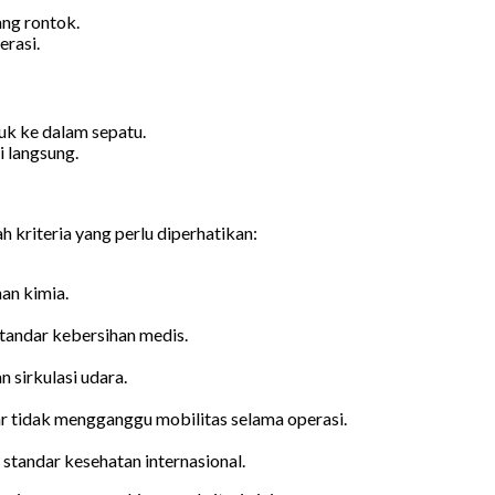
ang rontok.
rasi.
k ke dalam sepatu.
 langsung.
 kriteria yang perlu diperhatikan:
an kimia.
standar kebersihan medis.
 sirkulasi udara.
agar tidak mengganggu mobilitas selama operasi.
 standar kesehatan internasional.