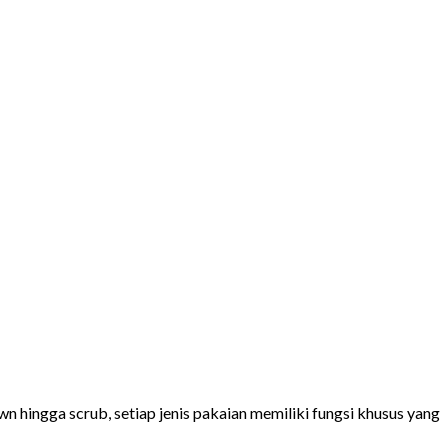
n hingga scrub, setiap jenis pakaian memiliki fungsi khusus yang