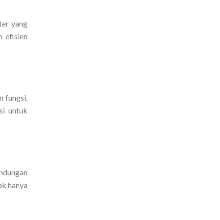
ter yang
 efisien
 fungsi,
si untuk
indungan
ak hanya