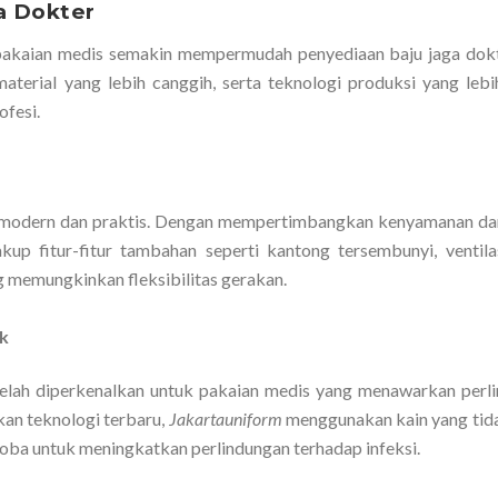
a Dokter
 pakaian medis semakin mempermudah penyediaan baju jaga dok
aterial yang lebih canggih, serta teknologi produksi yang lebih
ofesi.
ih modern dan praktis. Dengan mempertimbangkan kenyamanan dan
up fitur-fitur tambahan seperti kantong tersembunyi, ventila
ang memungkinkan fleksibilitas gerakan.
ik
telah diperkenalkan untuk pakaian medis yang menawarkan perl
kan teknologi terbaru,
Jakartauniform
menggunakan kain yang tid
kroba untuk meningkatkan perlindungan terhadap infeksi.