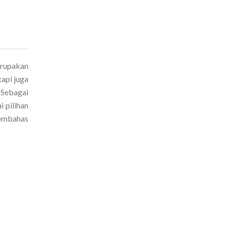
erupakan
tapi juga
 Sebagai
 pilihan
 membahas