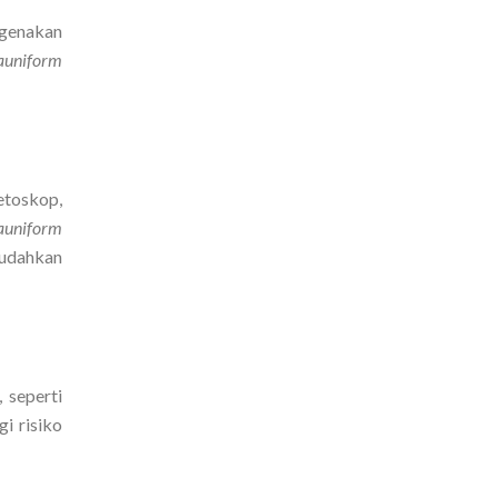
ngenakan
auniform
etoskop,
auniform
mudahkan
 seperti
i risiko