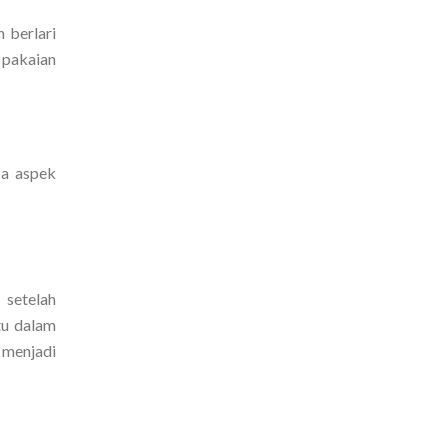
 berlari
 pakaian
pa aspek
 setelah
tu dalam
 menjadi