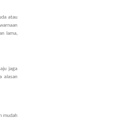
uda atau
ewarnaan
an lama,
aju jaga
a alasan
an mudah