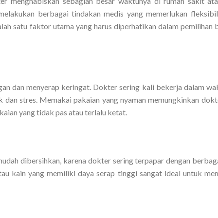
ter menghabiskan sebagian besar waktunya di rumah sakit atau
a melakukan berbagai tindakan medis yang memerlukan fleksibil
lah satu faktor utama yang harus diperhatikan dalam pemilihan b
ngan dan menyerap keringat. Dokter sering kali bekerja dalam wa
buk dan stres. Memakai pakaian yang nyaman memungkinkan dokt
ian yang tidak pas atau terlalu ketat.
 mudah dibersihkan, karena dokter sering terpapar dengan berbaga
atau kain yang memiliki daya serap tinggi sangat ideal untuk me