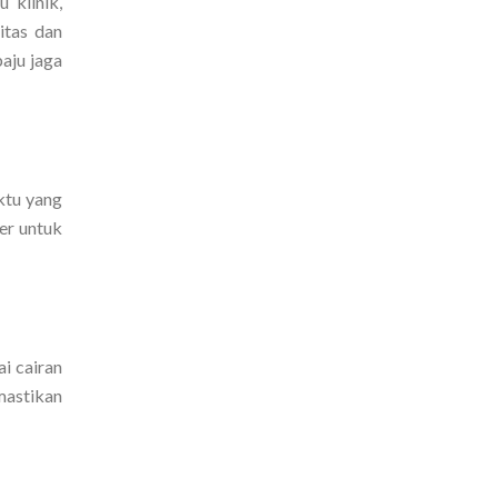
 klinik,
itas dan
aju jaga
ktu yang
er untuk
i cairan
mastikan