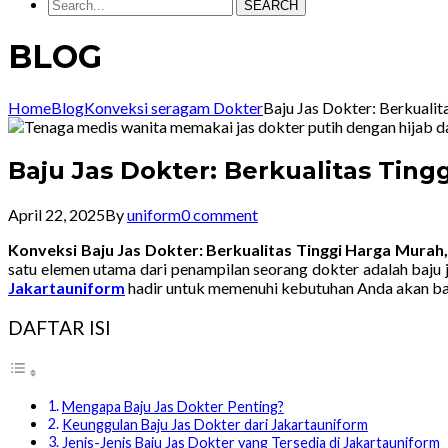
SEARCH
BLOG
Home
Blog
Konveksi seragam Dokter
Baju Jas Dokter: Berkual
Baju Jas Dokter: Berkualitas Tin
April 22, 2025
By
uniform
0 comment
Konveksi Baju Jas Dokter: Berkualitas Tinggi Harga Mura
satu elemen utama dari penampilan seorang dokter adalah baju 
Jakartauniform
hadir untuk memenuhi kebutuhan Anda akan baju
DAFTAR ISI
Mengapa Baju Jas Dokter Penting?
Keunggulan Baju Jas Dokter dari Jakartauniform
Jenis-Jenis Baju Jas Dokter yang Tersedia di Jakartauniform