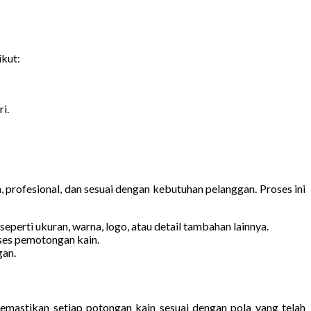
ikut:
i.
 profesional, dan sesuai dengan kebutuhan pelanggan. Proses ini
erti ukuran, warna, logo, atau detail tambahan lainnya.
oses pemotongan kain.
gan.
memastikan setiap potongan kain sesuai dengan pola yang telah