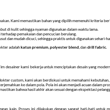
nakan. Kami memastikan bahan yang dipilih memenuhi kriteria ber
mbut di kulit sehingga nyaman digunakan dalam waktu lama.
gi terhadap pemakaian dan pencucian berulang.
ut dan mudah dicuci, sehingga praktis untuk digunakan sehari-har
okter adalah
katun premium
,
polyester blend
, dan
drill fabric
.
. Tim desainer kami bekerja untuk menciptakan desain yang modern,
okter custom, kami akan berdiskusi untuk memahami kebutuhan, sep
iterjemahkan ke dalam pola. Pola ini akan menjadi acuan dalam pr
astikan bahwa hasil akhir akan sesuai dengan ekspektasi pelang
ongan kain. Proses ini dilakukan dengan sangat hati-hati untuk 