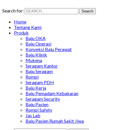
Search for:
Search
Home
Tentang Kami
Produk
Baju OKA
Baju Operasi
Konveksi Baju Perawat
Baju Klinik
Mukena
Seragam Kantor
Baju Seragam
Rompi
Seragam PDH
Baju Kerja
Baju Pemadam Kebakaran
Seragam Security
Baju Pasien
Rompi Safety
Jas Lab
Baju Pasien Rumah Sakit Jiwa