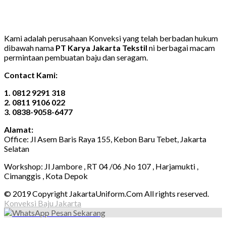
Kami adalah perusahaan Konveksi yang telah berbadan hukum
dibawah nama
PT Karya Jakarta Tekstil
ni berbagai macam
permintaan pembuatan baju dan seragam.
Contact Kami:
1. 0812 9291 318
2. 0811 9106 022
3. 0838-9058-6477
Alamat:
Office: Jl Asem Baris Raya 155, Kebon Baru Tebet, Jakarta
Selatan
Workshop: Jl Jambore , RT 04 /06 ,No 107 , Harjamukti ,
Cimanggis , Kota Depok
© 2019 Copyright JakartaUniform.Com All rights reserved.
Konveksi Baju Jakarta
Pesan Sekarang