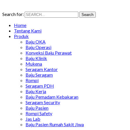
Search for:
Search
Home
Tentang Kami
Produk
Baju OKA
Baju Operasi
Konveksi Baju Perawat
Baju Klinik
Mukena
Seragam Kantor
Baju Seragam
Rompi
Seragam PDH
Baju Kerja
Baju Pemadam Kebakaran
Seragam Security
Baju Pasien
Rompi Safety
Jas Lab
Baju Pasien Rumah Sakit Jiwa