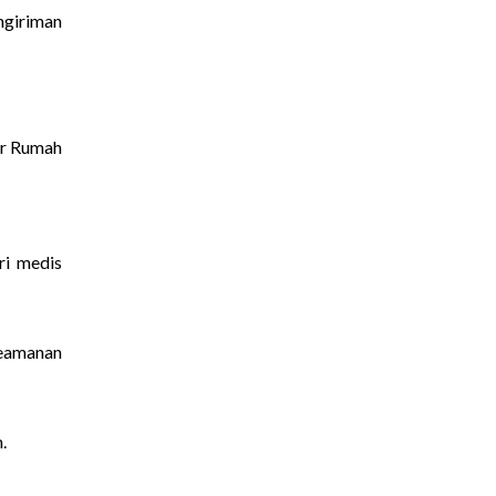
ngiriman
er Rumah
ri medis
keamanan
.