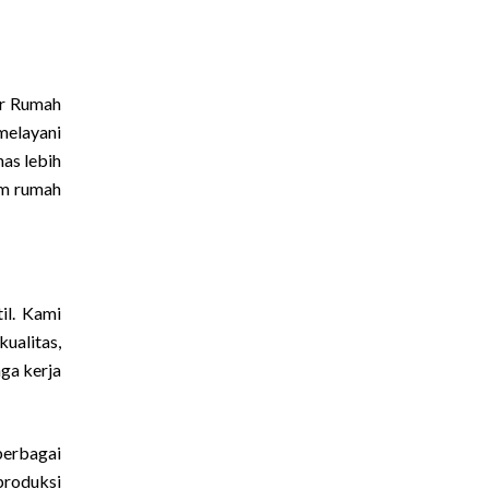
er Rumah
melayani
as lebih
am rumah
il. Kami
ualitas,
aga kerja
berbagai
produksi