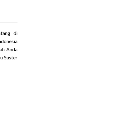
tang di
ndonesia
kah Anda
u Suster