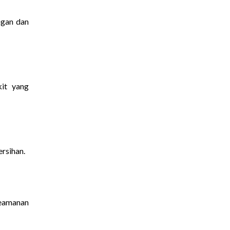
ngan dan
kit yang
rsihan.
keamanan