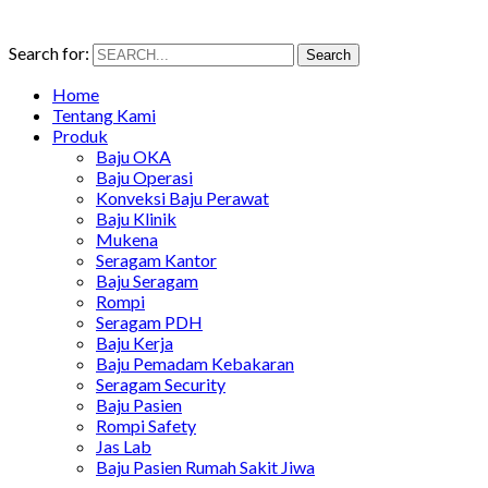
Search for:
Search
Home
Tentang Kami
Produk
Baju OKA
Baju Operasi
Konveksi Baju Perawat
Baju Klinik
Mukena
Seragam Kantor
Baju Seragam
Rompi
Seragam PDH
Baju Kerja
Baju Pemadam Kebakaran
Seragam Security
Baju Pasien
Rompi Safety
Jas Lab
Baju Pasien Rumah Sakit Jiwa