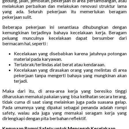
gedung, jalan, jembatan, pekerjaan di area pertambangan, atau
melakukan perbaikan dan melakukan renovasi struktur lama
yang ada. Seluruh pekerjaan itu memerlukan beragam
pekerjaan sulit.
Beberapa pekerjaan ini senantiasa dihubungkan dengan
kemungkinan terjadinya bahaya kecelakaan kerja. Beragam
peluang munculnya kecelakaan dapat bersumber dari
bermacam hal, seperti :
Kecelakaan yang disebabkan karena jatuhnya potongan
material pada karyawan.
Tertabrak/terlindas alat berat atau kendaraan.
Kecelakaan yang dirasakan orang yang melintas di area
pekerjaan tanpa mengerti bahaya yang mungkinan akan
terjadi.
Maka dari itu, di area-area kerja yang beresiko tinggi
diharuskan memakai pakaian yang bisa kelihatan secara terang,
tidak cuma di saat siang melainkan juga pada suasana gelap.
Pada umumnya yang dipakai sebagai penanda adalah rompi
safety, walau ada juga yang memakai seragam kerja yang
dirlengkapi dengan pita berbahan reflektif.
Kegunaan Rompi Safety untuk Mencegah Kecelakaan