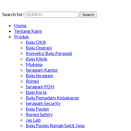
Search for:
Search
Home
Tentang Kami
Produk
Baju OKA
Baju Operasi
Konveksi Baju Perawat
Baju Klinik
Mukena
Seragam Kantor
Baju Seragam
Rompi
Seragam PDH
Baju Kerja
Baju Pemadam Kebakaran
Seragam Security
Baju Pasien
Rompi Safety
Jas Lab
Baju Pasien Rumah Sakit Jiwa