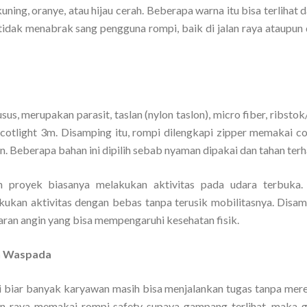
uning, oranye, atau hijau cerah. Beberapa warna itu bisa terlihat d
tidak menabrak sang pengguna rompi, baik di jalan raya ataupun d
, merupakan parasit, taslan (nylon taslon), micro fiber, ribstok
ik, scotlight 3m. Disamping itu, rompi dilengkapi zipper memakai co
on. Beberapa bahan ini dipilih sebab nyaman dipakai dan tahan terh
n proyek biasanya melakukan aktivitas pada udara terbuka
kan aktivitas dengan bebas tanpa terusik mobilitasnya. Disamp
ran angin yang bisa mempengaruhi kesehatan fisik.
ih Waspada
i biar banyak karyawan masih bisa menjalankan tugas tanpa me
lan raya memakai rompi safety supaya gampang terlihat, maka