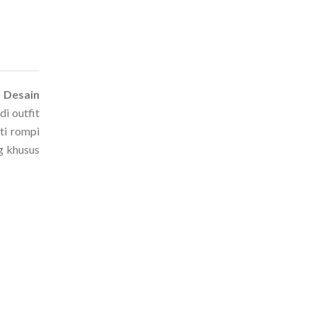
n Desain
di outfit
ti rompi
g khusus