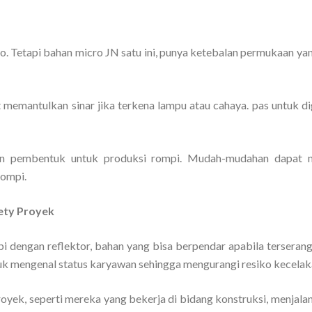
 Tetapi bahan micro JN satu ini, punya ketebalan permukaan ya
t memantulkan sinar jika terkena lampu atau cahaya. pas untuk d
han pembentuk untuk produksi rompi. Mudah-mudahan dapat 
rompi.
ety Proyek
pi dengan reflektor, bahan yang bisa berpendar apabila terserang
tuk mengenal status karyawan sehingga mengurangi resiko kecelak
royek, seperti mereka yang bekerja di bidang konstruksi, menjala