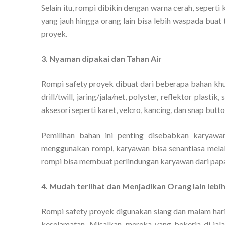
Selain itu, rompi dibikin dengan warna cerah, seperti k
yang jauh hingga orang lain bisa lebih waspada buat 
proyek.
3. Nyaman dipakai dan Tahan Air
Rompi safety proyek dibuat dari beberapa bahan khusus
drill/twill, jaring/jala/net, polyster, reflektor plast
aksesori seperti karet, velcro, kancing, dan snap butt
Pemilihan bahan ini penting disebabkan karyawa
menggunakan rompi, karyawan bisa senantiasa melaku
rompi bisa membuat perlindungan karyawan dari papa
4. Mudah terlihat dan Menjadikan Orang lain leb
Rompi safety proyek digunakan siang dan malam har
keselamatan. Misalkan, mereka yang bekerja di ja