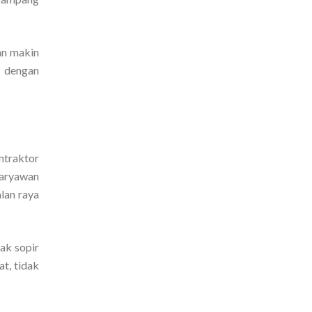
an makin
, dengan
ntraktor
karyawan
alan raya
ak sopir
t, tidak