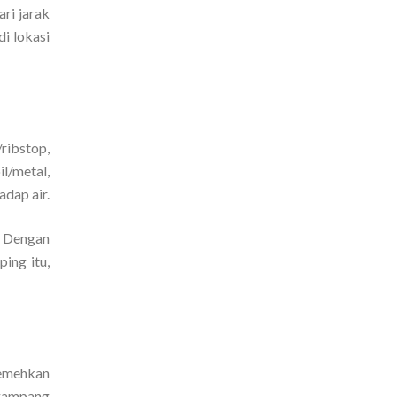
ari jarak
i lokasi
/ribstop,
il/metal,
adap air.
. Dengan
ing itu,
remehkan
 gampang