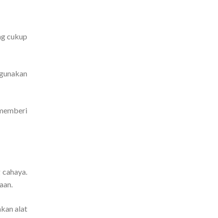
ng cukup
igunakan
memberi
 cahaya.
aan.
nkan alat