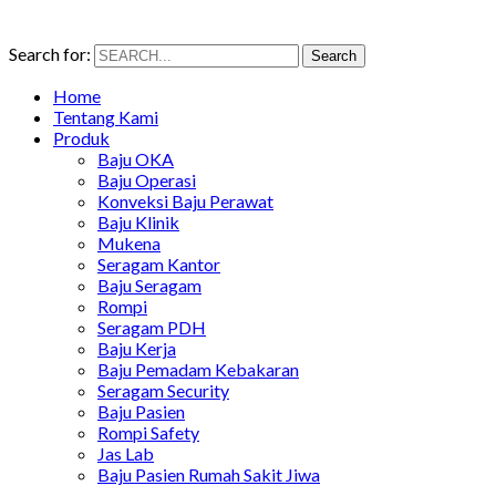
Search for:
Search
Home
Tentang Kami
Produk
Baju OKA
Baju Operasi
Konveksi Baju Perawat
Baju Klinik
Mukena
Seragam Kantor
Baju Seragam
Rompi
Seragam PDH
Baju Kerja
Baju Pemadam Kebakaran
Seragam Security
Baju Pasien
Rompi Safety
Jas Lab
Baju Pasien Rumah Sakit Jiwa