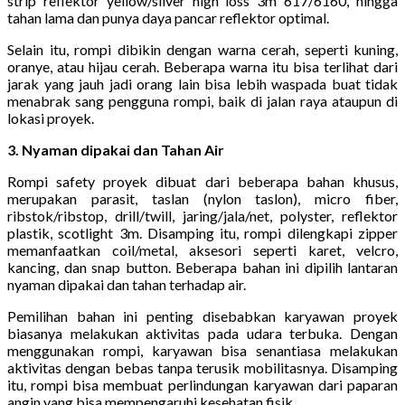
strip reflektor yellow/silver high loss 3m 617/6160, hingga
tahan lama dan punya daya pancar reflektor optimal.
Selain itu, rompi dibikin dengan warna cerah, seperti kuning,
oranye, atau hijau cerah. Beberapa warna itu bisa terlihat dari
jarak yang jauh jadi orang lain bisa lebih waspada buat tidak
menabrak sang pengguna rompi, baik di jalan raya ataupun di
lokasi proyek.
3. Nyaman dipakai dan Tahan Air
Rompi safety proyek dibuat dari beberapa bahan khusus,
merupakan parasit, taslan (nylon taslon), micro fiber,
ribstok/ribstop, drill/twill, jaring/jala/net, polyster, reflektor
plastik, scotlight 3m. Disamping itu, rompi dilengkapi zipper
memanfaatkan coil/metal, aksesori seperti karet, velcro,
kancing, dan snap button. Beberapa bahan ini dipilih lantaran
nyaman dipakai dan tahan terhadap air.
Pemilihan bahan ini penting disebabkan karyawan proyek
biasanya melakukan aktivitas pada udara terbuka. Dengan
menggunakan rompi, karyawan bisa senantiasa melakukan
aktivitas dengan bebas tanpa terusik mobilitasnya. Disamping
itu, rompi bisa membuat perlindungan karyawan dari paparan
angin yang bisa mempengaruhi kesehatan fisik.