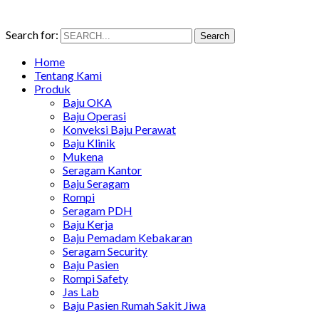
Search for:
Search
Home
Tentang Kami
Produk
Baju OKA
Baju Operasi
Konveksi Baju Perawat
Baju Klinik
Mukena
Seragam Kantor
Baju Seragam
Rompi
Seragam PDH
Baju Kerja
Baju Pemadam Kebakaran
Seragam Security
Baju Pasien
Rompi Safety
Jas Lab
Baju Pasien Rumah Sakit Jiwa