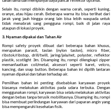
tahan lama dan mempunyai daya pancar reflektor optimal.
Selain itu, rompi dibikin dengan warna cerah, seperti kuning,
oranye, atau hijau cerah. Beberapa warna itu bisa terlihat dari
jarak yang jauh hingga orang lain bisa lebih waspada untuk
tidak menabrak sang pengguna rompi, baik di jalan raya
ataupun di lokasi proyek.
3. Nyaman dipakai dan Tahan Air
Rompi safety proyek dibuat dari beberapa bahan khusus,
merupakan parasit, taslan (nylon taslon), micro fiber,
ribstok/ribstop, drill/twill, jaring/jala/net, polyster, reflektor
plastik, scotlight 3m. Disamping itu, rompi dilengkapi zipper
memanfaatkan coil/metal, aksesori seperti karet, velcro,
kancing, dan snap button. Beberapa bahan ini dipilih lantaran
nyaman dipakai dan tahan terhadap air.
Pemilihan bahan ini penting disebabkan karyawan proyek
biasanya melakukan aktivitas pada udara terbuka. Dengan
menggunakan rompi, karyawan bisa selalu melakukan aktivitas
dengan bebas tanpa terusik mobilitasnya. Disamping itu, rompi
bisa membuat perlindungan karyawan dari paparan angin yang
bisa mempengaruhi kesehatan fisik.