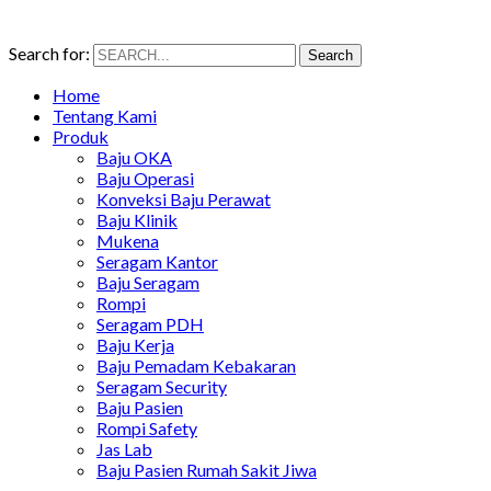
Search for:
Search
Home
Tentang Kami
Produk
Baju OKA
Baju Operasi
Konveksi Baju Perawat
Baju Klinik
Mukena
Seragam Kantor
Baju Seragam
Rompi
Seragam PDH
Baju Kerja
Baju Pemadam Kebakaran
Seragam Security
Baju Pasien
Rompi Safety
Jas Lab
Baju Pasien Rumah Sakit Jiwa