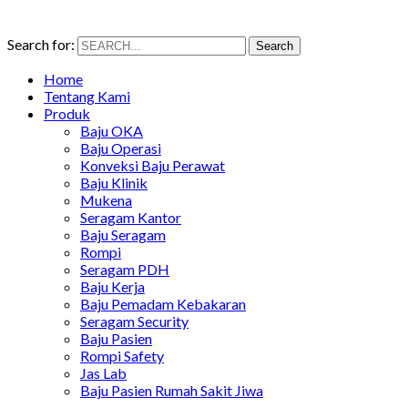
Search for:
Search
Home
Tentang Kami
Produk
Baju OKA
Baju Operasi
Konveksi Baju Perawat
Baju Klinik
Mukena
Seragam Kantor
Baju Seragam
Rompi
Seragam PDH
Baju Kerja
Baju Pemadam Kebakaran
Seragam Security
Baju Pasien
Rompi Safety
Jas Lab
Baju Pasien Rumah Sakit Jiwa