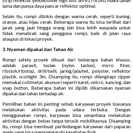
strip reflektor yellow/silver high loss 3m 617/6160, maka tahan
lama dan punya daya pancar reflektor optimal.
Selain itu, rompi dibikin dengan warna cerah, seperti kuning,
oranye, atau hijau cerah. Beberapa warna itu bisa terlihat dari
jarak yang jauh hingga orang lain bisa lebih waspada untuk
tidak menabrak sang pengguna rompi, baik di jalan raya
ataupun di lokasi proyek.
3. Nyaman dipakai dan Tahan Air
Rompi safety proyek dibuat dari beberapa bahan khusus,
adalah parasit, taslan (nylon taslon), micro fiber,
ribstok/ribstop, drill/twill, jaring/jala/net, polyster, reflektor
plastik, scotlight 3m. Disamping itu, rompi dilengkapi zipper
memakai coil/metal, aksesori seperti karet, velcro, kancing, dan
snap button. Beberapa bahan ini dipilih dikarnakan nyaman
dipakai dan tahan terhadap air.
Pemilihan bahan ini penting sebab karyawan proyek biasanya
melakukan aktivitas pada udara terbuka. Dengan
menggunakan rompi, karyawan bisa senantiasa melakukan
aktivitas dengan bebas tanpa terusik mobilitasnya. Disamping
itu, rompi bisa membuat perlindungan karyawan dari paparan
angin yang bisa mempengaruhi kesehatan fisik.