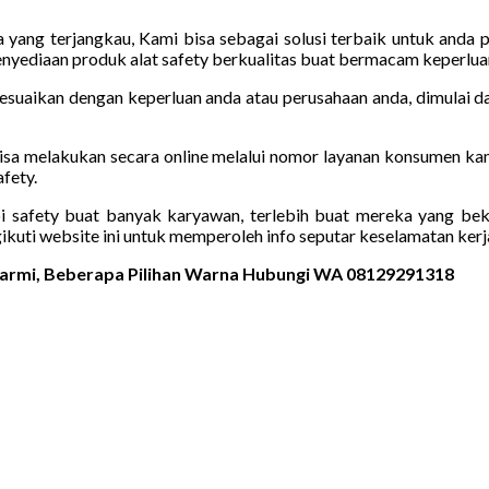
ang terjangkau, Kami bisa sebagai solusi terbaik untuk anda pil
nyediaan produk alat safety berkualitas buat bermacam keperlua
suaikan dengan keperluan anda atau perusahaan anda, dimulai dar
 bisa melakukan secara online melalui nomor layanan konsumen ka
fety.
 safety buat banyak karyawan, terlebih buat mereka yang beke
uti website ini untuk memperoleh info seputar keselamatan kerja
 Sarmi, Beberapa Pilihan Warna Hubungi WA 08129291318