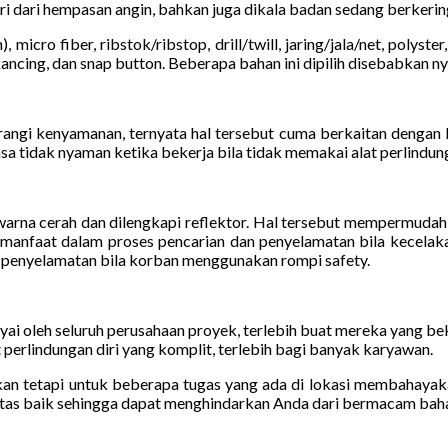
ri dari hempasan angin, bahkan juga dikala badan sedang berkerin
micro fiber, ribstok/ribstop, drill/twill, jaring/jala/net, polyster
kancing, dan snap button. Beberapa bahan ini dipilih disebabkan n
gi kenyamanan, ternyata hal tersebut cuma berkaitan dengan k
 tidak nyaman ketika bekerja bila tidak memakai alat perlindungan
warna cerah dan dilengkapi reflektor. Hal tersebut mempermudah a
manfaat dalam proses pencarian dan penyelamatan bila kecelakaa
an penyelamatan bila korban menggunakan rompi safety.
nyai oleh seluruh perusahaan proyek, terlebih buat mereka yang 
perlindungan diri yang komplit, terlebih bagi banyak karyawan.
akan tetapi untuk beberapa tugas yang ada di lokasi membahayaka
alitas baik sehingga dapat menghindarkan Anda dari bermacam bah