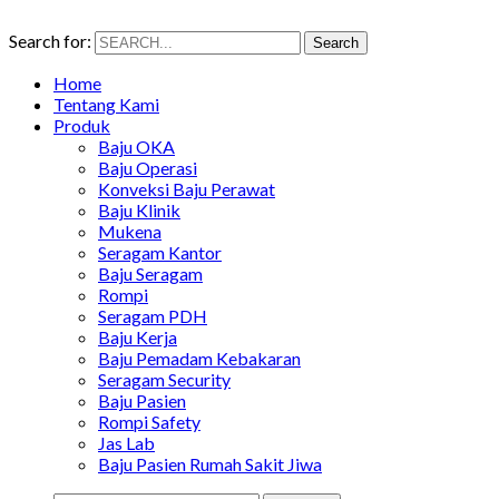
Search for:
Search
Home
Tentang Kami
Produk
Baju OKA
Baju Operasi
Konveksi Baju Perawat
Baju Klinik
Mukena
Seragam Kantor
Baju Seragam
Rompi
Seragam PDH
Baju Kerja
Baju Pemadam Kebakaran
Seragam Security
Baju Pasien
Rompi Safety
Jas Lab
Baju Pasien Rumah Sakit Jiwa