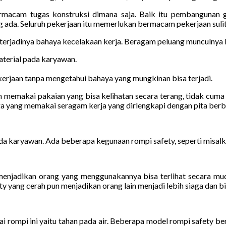
macam tugas konstruksi dimana saja. Baik itu pembangunan ged
 ada. Seluruh pekerjaan itu memerlukan bermacam pekerjaan sulit
erjadinya bahaya kecelakaan kerja. Beragam peluang munculnya k
terial pada karyawan.
kerjaan tanpa mengetahui bahaya yang mungkinan bisa terjadi.
kan memakai pakaian yang bisa kelihatan secara terang, tidak cum
ga yang memakai seragam kerja yang dirlengkapi dengan pita berba
da karyawan. Ada beberapa kegunaan rompi safety, seperti misal
menjadikan orang yang menggunakannya bisa terlihat secara mud
 yang cerah pun menjadikan orang lain menjadi lebih siaga dan bis
rompi ini yaitu tahan pada air. Beberapa model rompi safety b