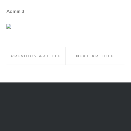
Admin 3
Post
Previous
Next
PREVIOUS ARTICLE
NEXT ARTICLE
navigation
Article:
Article: