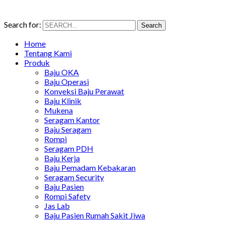
Search for:
Search
Home
Tentang Kami
Produk
Baju OKA
Baju Operasi
Konveksi Baju Perawat
Baju Klinik
Mukena
Seragam Kantor
Baju Seragam
Rompi
Seragam PDH
Baju Kerja
Baju Pemadam Kebakaran
Seragam Security
Baju Pasien
Rompi Safety
Jas Lab
Baju Pasien Rumah Sakit Jiwa