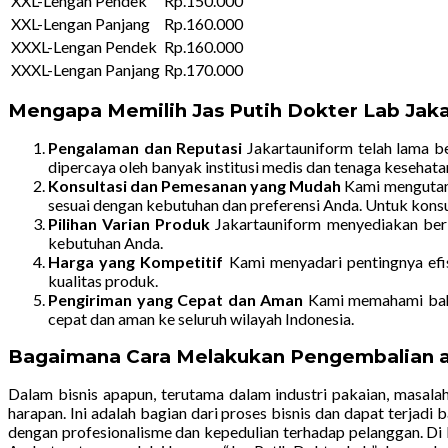
XXL-Lengan Pendek
Rp.150.000
XXL-Lengan Panjang
Rp.160.000
XXXL-Lengan Pendek
Rp.160.000
XXXL-Lengan Panjang
Rp.170.000
Mengapa Memilih Jas Putih Dokter Lab Jak
Pengalaman dan Reputasi
Jakartauniform telah lama be
dipercaya oleh banyak institusi medis dan tenaga kesehata
Konsultasi dan Pemesanan yang Mudah
Kami mengutama
sesuai dengan kebutuhan dan preferensi Anda. Untuk kon
Pilihan Varian Produk
Jakartauniform menyediakan berba
kebutuhan Anda.
Harga yang Kompetitif
Kami menyadari pentingnya efis
kualitas produk.
Pengiriman yang Cepat dan Aman
Kami memahami bahwa
cepat dan aman ke seluruh wilayah Indonesia.
Bagaimana Cara Melakukan Pengembalian at
Dalam bisnis apapun, terutama dalam industri pakaian, masala
harapan. Ini adalah bagian dari proses bisnis dan dapat terj
dengan profesionalisme dan kepedulian terhadap pelanggan. Di