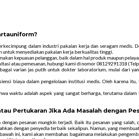
artauniform?
rkecimpung dalam industri pakaian kerja dan seragam medis. De
n untuk menyediakan pakaian kerja berkualitas tinggi.
kan kepuasan pelanggan, baik dalam hal produk maupun pelayan
sultasi atau pemesanan, hubungi kami di nomor 08129291318 (Tel
gai varian jas putih untuk dokter laboratorium, mulai dari yang
iensi biaya dalam pengelolaan institusi medis. Oleh karena i
 waktu adalah aspek yang sangat berharga, terutama dalam li
au Pertukaran Jika Ada Masalah dengan Pes
h dengan pesanan mungkin terjadi. Baik itu pesanan yang salah, 
adi bahkan dengan penyedia terbaik sekalipun. Namun, yang membu
 bawah ini, kami akan membahas bagaimana melakukan pengembali