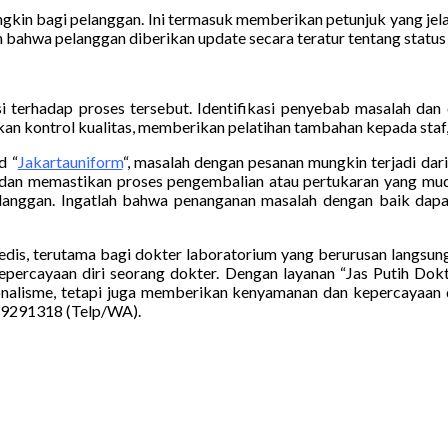
gkin bagi pelanggan. Ini termasuk memberikan petunjuk yang jel
bahwa pelanggan diberikan update secara teratur tentang status
si terhadap proses tersebut. Identifikasi penyebab masalah da
atkan kontrol kualitas, memberikan pelatihan tambahan kepada st
d “
Jakartauniform
“, masalah dengan pesanan mungkin terjadi dar
 dan memastikan proses pengembalian atau pertukaran yang muda
langgan. Ingatlah bahwa penanganan masalah dengan baik da
dis, terutama bagi dokter laboratorium yang berurusan langsung 
 kepercayaan diri seorang dokter. Dengan layanan “Jas Putih Do
onalisme, tetapi juga memberikan kenyamanan dan kepercayaan di
29291318 (Telp/WA).