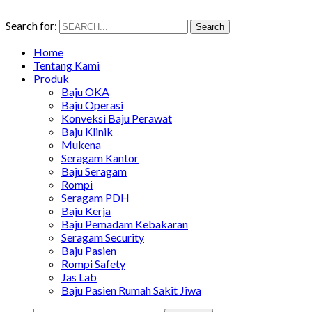
Search for:
Search
Home
Tentang Kami
Produk
Baju OKA
Baju Operasi
Konveksi Baju Perawat
Baju Klinik
Mukena
Seragam Kantor
Baju Seragam
Rompi
Seragam PDH
Baju Kerja
Baju Pemadam Kebakaran
Seragam Security
Baju Pasien
Rompi Safety
Jas Lab
Baju Pasien Rumah Sakit Jiwa