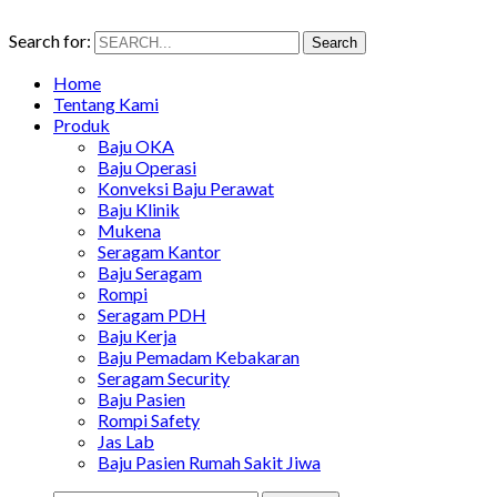
Search for:
Search
Home
Tentang Kami
Produk
Baju OKA
Baju Operasi
Konveksi Baju Perawat
Baju Klinik
Mukena
Seragam Kantor
Baju Seragam
Rompi
Seragam PDH
Baju Kerja
Baju Pemadam Kebakaran
Seragam Security
Baju Pasien
Rompi Safety
Jas Lab
Baju Pasien Rumah Sakit Jiwa