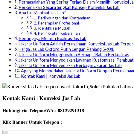
Permasalahan Yang Sering Terjadi Dalam Memilih Konveksi Ja
Perkenalkan Secara Singkat Konsep Konveksi Jas Lab
Apa Itu Manfaat Jas Lab?
1. Perlindungan dari Kontaminan
2. Penampilan Profesional
3. Identifikasi Mudah
4. Peningkatan Kebersihan
Pentingnya Memilih Kualitas Jas Lab
Jakarta Uniform Adalah Perusahaan Konveksi Jas Lab Terper
Harga Jas Lab Oxford Putih Lengan Panjang S-XXL
Jakarta Uniform Menggunakan Berbagai Bahan Berkualitas
Jakarta Uniform Menyediakan Layanan Kustomisasi Pembuata
Jakarta Uniform Menyediakan Berbagai Ukuran Jas Lab
Apa yang Membedakan Jakarta Uniform Dengan Perusahaan
Kontak Kami | Konveksi Jas Lab
Kontak Kami | Konveksi Jas Lab
Hubungi via Telepon/WA : 08129291318
Klik Banner Untuk Telepon :