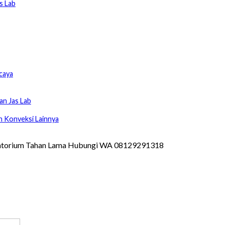
s Lab
caya
n Jas Lab
 Konveksi Lainnya