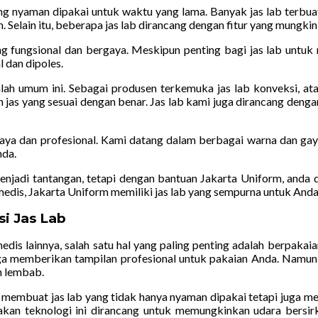
ng nyaman dipakai untuk waktu yang lama. Banyak jas lab terbuat
lain itu, beberapa jas lab dirancang dengan fitur yang mungkin t
g fungsional dan bergaya. Meskipun penting bagi jas lab untuk 
 dan dipoles.
lah umum ini. Sebagai produsen terkemuka jas lab konveksi, a
 jas yang sesuai dengan benar. Jas lab kami juga dirancang de
ergaya dan profesional. Kami datang dalam berbagai warna dan ga
nda.
menjadi tantangan, tetapi dengan bantuan Jakarta Uniform, anda 
medis, Jakarta Uniform memiliki jas lab yang sempurna untuk Anda
i Jas Lab
dis lainnya, salah satu hal yang paling penting adalah berpakaia
uga memberikan tampilan profesional untuk pakaian Anda. Namun,
n lembab.
 membuat jas lab yang tidak hanya nyaman dipakai tetapi juga m
akan teknologi ini dirancang untuk memungkinkan udara bersir