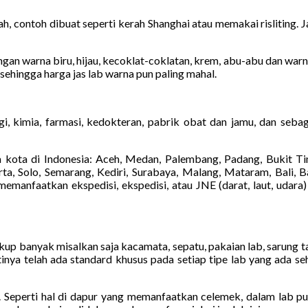
h, contoh dibuat seperti kerah Shanghai atau memakai risliting. 
an warna biru, hijau, kecoklat-coklatan, krem, abu-abu dan warna la
 sehingga harga jas lab warna pun paling mahal.
i, kimia, farmasi, kedokteran, pabrik obat dan jamu, dan sebag
kota di Indonesia: Aceh, Medan, Palembang, Padang, Bukit Tin
a, Solo, Semarang, Kediri, Surabaya, Malang, Mataram, Bali, Ba
manfaatkan ekspedisi, ekspedisi, atau JNE (darat, laut, udara)
cukup banyak misalkan saja kacamata, sepatu, pakaian lab, sarung 
inya telah ada standard khusus pada setiap tipe lab yang ada s
 lab. Seperti hal di dapur yang memanfaatkan celemek, dalam lab 