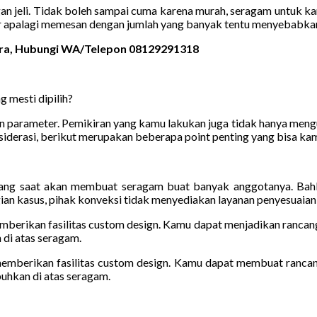
gan jeli. Tidak boleh sampai cuma karena murah, seragam untuk k
r apalagi memesan dengan jumlah yang banyak tentu menyebabkan 
pura, Hubungi WA/Telepon 08129291318
 mesti dipilih?
rameter. Pemikiran yang kamu lakukan juga tidak hanya mengulas
iderasi, berikut merupakan beberapa point penting yang bisa kam
ang saat akan membuat seragam buat banyak anggotanya. Bahkan
gian kasus, pihak konveksi tidak menyediakan layanan penyesuaian 
emberikan fasilitas custom design. Kamu dapat menjadikan rancan
 di atas seragam.
 memberikan fasilitas custom design. Kamu dapat membuat ranca
buhkan di atas seragam.