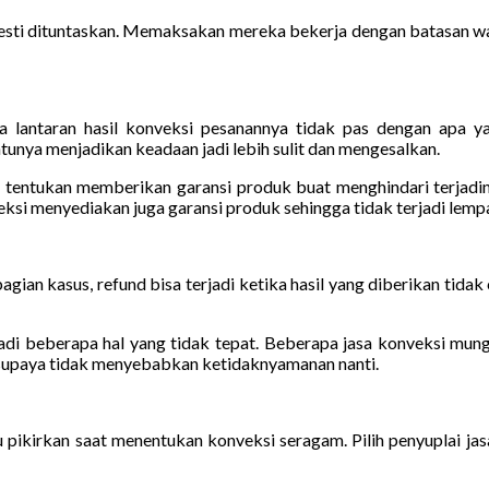
esti dituntaskan. Memaksakan mereka bekerja dengan batasan wak
antaran hasil konveksi pesanannya tidak pas dengan apa yang
ya menjadikan keadaan jadi lebih sulit dan mengesalkan.
u tentukan memberikan garansi produk buat menghindari terjadiny
nveksi menyediakan juga garansi produk sehingga tidak terjadi lem
ian kasus, refund bisa terjadi ketika hasil yang diberikan tidak c
i beberapa hal yang tidak tepat. Beberapa jasa konveksi mungk
i supaya tidak menyebabkan ketidaknyamanan nanti.
u pikirkan saat menentukan konveksi seragam. Pilih penyuplai ja