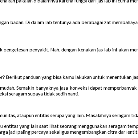
akan pakaian didalamnya karena fungsi dari jas lab ini cuma menjad
ndungan badan. Di dalam lab tentunya ada berabagai zat membahayak
engetesan penyakit. Nah, dengan kenakan jas lab ini akan menj
r? Berikut panduan yang bisa kamu lakukan untuk menentukan jas
it mudah. Semakin banyaknya jasa konveksi dapat memperbanyak r
ksi seragam supaya tidak sedih nanti.
unitas, ataupun entitas serupa yang lain. Masalahnya seragam tidak
u entitas yang lain saat lihat seorang menggunakan seragam tempat
rga jadi paling percaya sekaligus mengembangkan citra dari entita