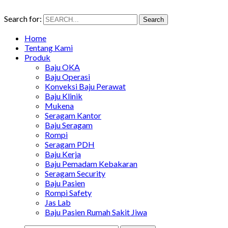
Search for:
Search
Home
Tentang Kami
Produk
Baju OKA
Baju Operasi
Konveksi Baju Perawat
Baju Klinik
Mukena
Seragam Kantor
Baju Seragam
Rompi
Seragam PDH
Baju Kerja
Baju Pemadam Kebakaran
Seragam Security
Baju Pasien
Rompi Safety
Jas Lab
Baju Pasien Rumah Sakit Jiwa