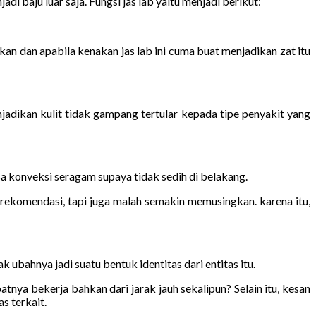
i baju luar saja. Fungsi jas lab yaitu menjadi berikut:
an dan apabila kenakan jas lab ini cuma buat menjadikan zat itu
adikan kulit tidak gampang tertular kepada tipe penyakit yang
a konveksi seragam supaya tidak sedih di belakang.
ekomendasi, tapi juga malah semakin memusingkan. karena itu,
 ubahnya jadi suatu bentuk identitas dari entitas itu.
nya bekerja bahkan dari jarak jauh sekalipun? Selain itu, kesan
s terkait.