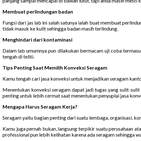
panjang sampai mencapai di bawah lutut. tapi anda masih mesti ken
Membuat perlindungan badan
Fungsi dari jas lab ini salah satunya ialah buat membuat perli
tidak masuk ke kulit sehingga badan masih terlindung.
Menghindari dari kontaminasi
Dalam lab umumnya pun dilakukan bermacam uji coba termasuk p
tengah di teliti.
Tips Penting Saat Memilih Konveksi Seragam
Kamu tengah cari jasa konveksi untuk menjadikan seragam kanto
Menentukan konveksi seragam dapat jadi tugas yang sulit-sul
penting untuk lebih cermat saat menentukan penyuplai jasa konve
Mengapa Harus Seragam Kerja?
Seragam yaitu bagian penting dari suatu lembaga, organisasi, kom
Kamu juga pernah bukan, langsung terpikir suatu perusahaan ata
professional pun lebih kelihatan karena ada seragam sehingga wa