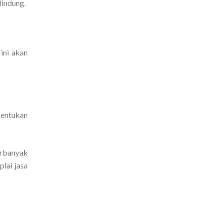
lindung.
ini akan
nentukan
erbanyak
lai jasa