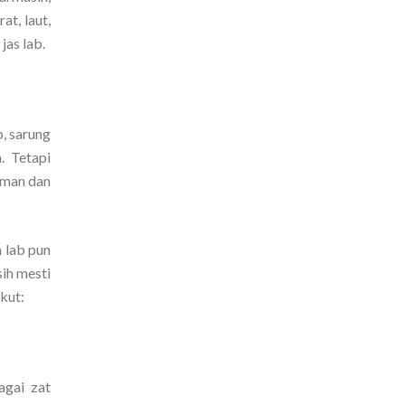
t, laut,
jas lab.
b, sarung
. Tetapi
aman dan
m lab pun
ih mesti
ikut:
agai zat