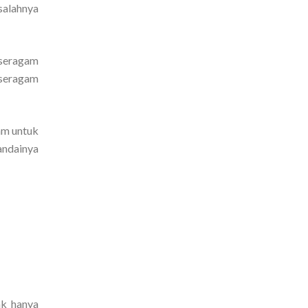
salahnya
 seragam
 seragam
am untuk
andainya
ak hanya