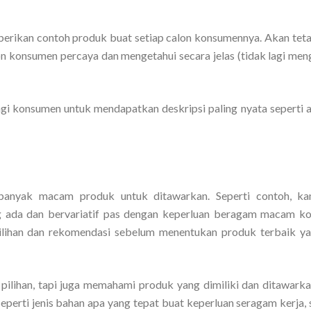
rikan contoh produk buat setiap calon konsumennya. Akan tetapi
alon konsumen percaya dan mengetahui secara jelas (tidak lagi me
i konsumen untuk mendapatkan deskripsi paling nyata seperti a
 banyak macam produk untuk ditawarkan. Seperti contoh, k
 ada dan bervariatif pas dengan keperluan beragam macam k
pilihan dan rekomendasi sebelum menentukan produk terbaik y
pilihan, tapi juga memahami produk yang dimiliki dan ditawark
eperti jenis bahan apa yang tepat buat keperluan seragam kerja,