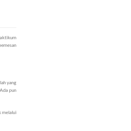
raktikum
 pemesan
lah yang
 Ada pun
 melalui