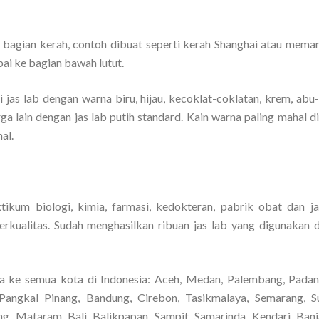
 bagian kerah, contoh dibuat seperti kerah Shanghai atau mema
pai ke bagian bawah lutut.
 jas lab dengan warna biru, hijau, kecoklat-coklatan, krem, abu
arga lain dengan jas lab putih standard. Kain warna paling mahal 
al.
ikum biologi, kimia, farmasi, kedokteran, pabrik obat dan j
rkualitas. Sudah menghasilkan ribuan jas lab yang digunakan 
a ke semua kota di Indonesia: Aceh, Medan, Palembang, Padan
Pangkal Pinang, Bandung, Cirebon, Tasikmalaya, Semarang, S
ng, Mataram, Bali, Balikpapan, Sampit, Samarinda, Kendari, Banj