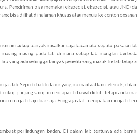
a. Pengiriman bisa memakai ekspedisi, ekspedisi, atau JNE (dara
g bisa dilihat di halaman khusus atau menuju ke contoh pesanan 
rium ini cukup banyak misalkan saja kacamata, sepatu, pakaian la
d masing-masing pada lab di mana setiap lab mungkin berbeda
l lab yang ada sehingga banyak peneliti yang masuk ke lab tetap 
atau jas lab. Seperti hal di dapur yang memanfaatkan celemek, dala
at cukup panjang sampai mencapai di bawah lutut. Tetapi anda mas
ini cuma jadi baju luar saja. Fungsi jas lab merupakan menjadi ber
 membuat perlindungan badan. Di dalam lab tentunya ada berab