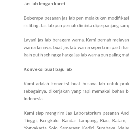
Jas lab lengan karet
Beberapa pesanan jas lab pun melakukan modifikasi
risliting. Jas lab pun pernah diminta diperpanjang sam
Layani jas lab beragam warna. Kami pernah melayani
warna lainnya. buat jas lab warna seperti ini pasti h
kain putih sehingga harga jas lab warna pun paling mah
Konveksi buat baju lab
Kami adalah konveksi buat busana lab untuk prakt
sebagainya. dikerjakan yang rapi memakai bahan be
Indonesia.
Kami siap mengirim Jas Laboratorium pesanan And
Tinggi, Bengkulu, Bandar Lampung, Riau, Batam, 
Yogyakarta, Solo, Semarang, Kediri, Surabaya, Mala