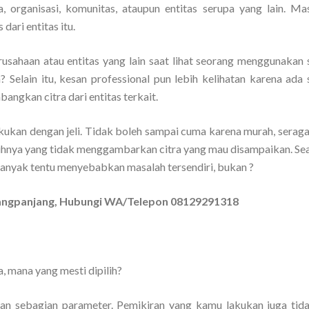
 organisasi, komunitas, ataupun entitas serupa yang lain. Ma
dari entitas itu.
rusahaan atau entitas yang lain saat lihat seorang menggunakan
? Selain itu, kesan professional pun lebih kelihatan karena ada
angkan citra dari entitas terkait.
akukan dengan jeli. Tidak boleh sampai cuma karena murah, serag
uhnya yang tidak menggambarkan citra yang mau disampaikan. Se
banyak tentu menyebabkan masalah tersendiri, bukan ?
adangpanjang, Hubungi WA/Telepon 08129291318
, mana yang mesti dipilih?
an sebagian parameter. Pemikiran yang kamu lakukan juga tid