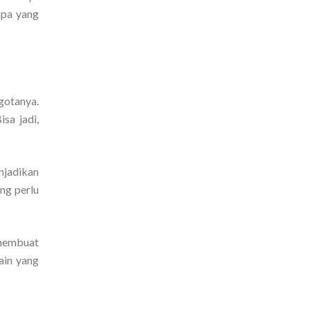
apa yang
gotanya.
sa jadi,
njadikan
ng perlu
 membuat
ain yang