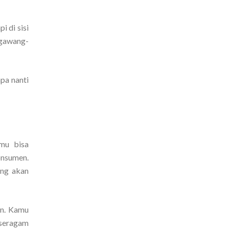
 di sisi
ngawang-
pa nanti
amu bisa
onsumen.
ang akan
an. Kamu
 seragam