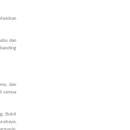
nfaatkan
-abu dan
dibanding
amu, dan
di semua
g, Bukit
urabaya,
armasin,