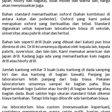
japan, hisofy dan nagata). Buat model dan warna lain, harga
akan menyesuaikan juga.
Bahan standard memanfaatkan oxford (bahan kombinasi di
antara katun dan poliester). Oxford yang kami pakai
merupakan oxford yang berkualitas dan tebal. Standard
digunakan untuk keperluan laboatorium biasa di sekolah,
universitas atau pabrik obat dan herbal.
Bahan lain seperti drill (kain yang dibuat dari katun) pun bisa
diminta di sini. Drill ini umumnya dipakai oleh kepala lab, kepala
pabrik, suvervisor, dan lain-lain. Kami memakai american dan
japan drill. Kadang juga ada yang memanfaatkan kain nagata
drill atau hisofy drill.
Jumlah kantong sekitar 3 buah (satu kantong di dada samping
kiri dan dua kantong di bagian bawah). Panjang jas
laboratorium lebih panjang dari baju biasa. Pakaian
laboratorium umumnya sampai ke bagian paha. Bisa
dipertambah logo (sablon atau bordir) di bagian kantong atau
bagian dada. Buat sablon logo ukuran standard tidak dikenai
biaya tambahan. Tetapi bila logo dibordir ada tambahan biaya.
Jas laboratorium bisa custom (menyesuaikan keperluan},
contohnya menggunakan warna selain putih, bagian ujung