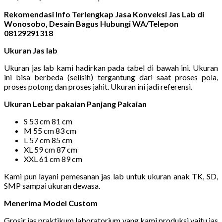
Rekomendasi Info Terlengkap Jasa Konveksi Jas Lab di
Wonosobo, Desain Bagus Hubungi WA/Telepon
08129291318
Ukuran Jas lab
Ukuran jas lab kami hadirkan pada tabel di bawah ini. Ukuran
ini bisa berbeda (selisih) tergantung dari saat proses pola,
proses potong dan proses jahit. Ukuran ini jadi referensi.
Ukuran Lebar pakaian Panjang Pakaian
S 53 cm 81 cm
M 55 cm 83 cm
L 57 cm 85 cm
XL 59 cm 87 cm
XXL 61 cm 89 cm
Kami pun layani pemesanan jas lab untuk ukuran anak TK, SD,
SMP sampai ukuran dewasa.
Menerima Model Custom
Grosir jas praktikum laboratorium yang kami produksi yaitu jas