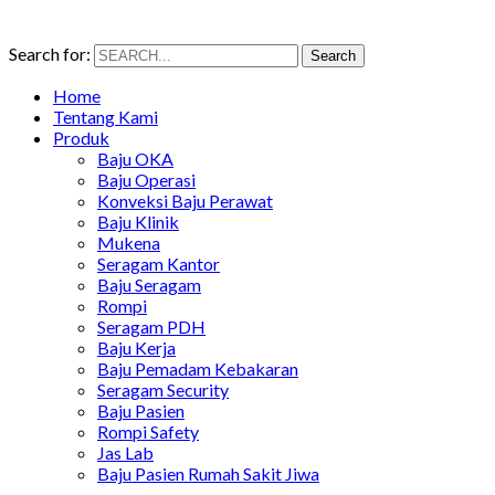
Search for:
Search
Home
Tentang Kami
Produk
Baju OKA
Baju Operasi
Konveksi Baju Perawat
Baju Klinik
Mukena
Seragam Kantor
Baju Seragam
Rompi
Seragam PDH
Baju Kerja
Baju Pemadam Kebakaran
Seragam Security
Baju Pasien
Rompi Safety
Jas Lab
Baju Pasien Rumah Sakit Jiwa