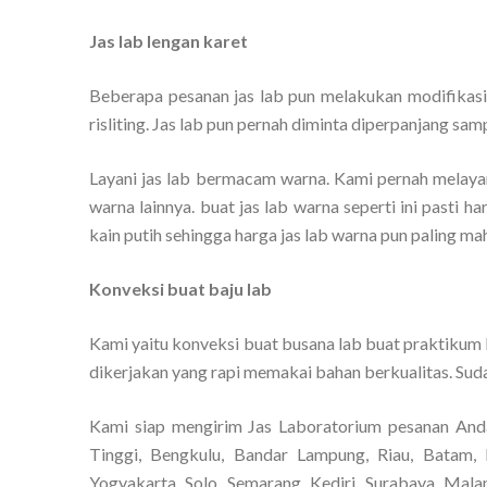
Jas lab lengan karet
Beberapa pesanan jas lab pun melakukan modifikasi
risliting. Jas lab pun pernah diminta diperpanjang sam
Layani jas lab bermacam warna. Kami pernah melayani
warna lainnya. buat jas lab warna seperti ini pasti h
kain putih sehingga harga jas lab warna pun paling mah
Konveksi buat baju lab
Kami yaitu konveksi buat busana lab buat praktikum b
dikerjakan yang rapi memakai bahan berkualitas. Suda
Kami siap mengirim Jas Laboratorium pesanan And
Tinggi, Bengkulu, Bandar Lampung, Riau, Batam, 
Yogyakarta, Solo, Semarang, Kediri, Surabaya, Mala