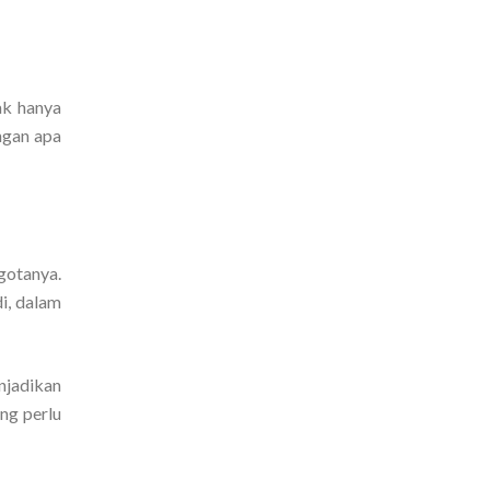
ak hanya
ngan apa
gotanya.
i, dalam
njadikan
ng perlu