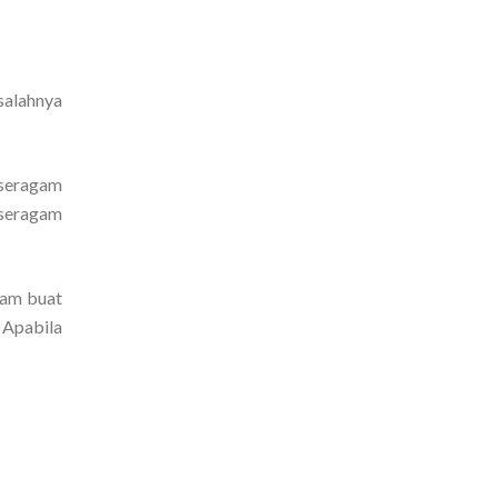
salahnya
 seragam
 seragam
gam buat
 Apabila