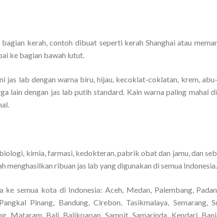
 bagian kerah, contoh dibuat seperti kerah Shanghai atau mema
pai ke bagian bawah lutut.
 jas lab dengan warna biru, hijau, kecoklat-coklatan, krem, abu
arga lain dengan jas lab putih standard. Kain warna paling mahal 
al.
iologi, kimia, farmasi, kedokteran, pabrik obat dan jamu, dan se
h menghasilkan ribuan jas lab yang digunakan di semua Indonesia.
a ke semua kota di Indonesia: Aceh, Medan, Palembang, Padan
Pangkal Pinang, Bandung, Cirebon, Tasikmalaya, Semarang, S
ng, Mataram, Bali, Balikpapan, Sampit, Samarinda, Kendari, Banj