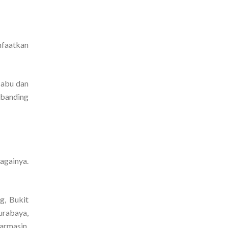
nfaatkan
-abu dan
dibanding
bagainya.
g, Bukit
urabaya,
armasin,