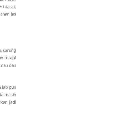
 (darat,
anan jas
b, sarung
n tetapi
aman dan
m lab pun
da masih
kan jadi