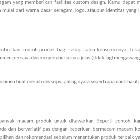
seragam yang memberikan fasilitas custom design. Kamu dapat
mulai dari warna dasar seragam, logo, ataupun identitas yang l
berikan contoh produk bagi setiap calon konsumennya. Tetapi
onsumen percaya dan mengetahui secara jelas (tidak lagi mengawan
umen buat meraih deskripsi paling nyata seperti apa nanti hasil 
 banyak macam produk untuk ditawarkan. Seperti contoh, k
ada dan bervariatif pas dengan keperluan bermacam macam k
 pilihan dan rekomendasi sebelum menentukan produk terbaik y