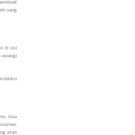
 membuat
ain yang
 di sisi
g-awang)
produksi
amu bisa
onsumen.
ang akan