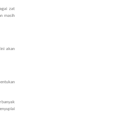
agai zat
an masih
ini akan
nentukan
erbanyak
enyuplai