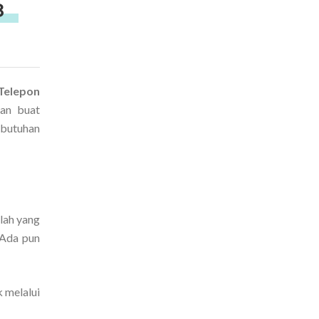
8
Telepon
kan buat
butuhan
lah yang
 Ada pun
 melalui