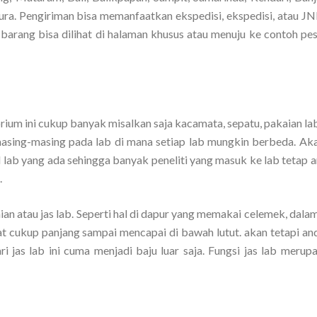
a. Pengiriman bisa memanfaatkan ekspedisi, ekspedisi, atau JNE
barang bisa dilihat di halaman khusus atau menuju ke contoh pes
rium ini cukup banyak misalkan saja kacamata, sepatu, pakaian la
masing-masing pada lab di mana setiap lab mungkin berbeda. Aka
l lab yang ada sehingga banyak peneliti yang masuk ke lab tetap 
.
aian atau jas lab. Seperti hal di dapur yang memakai celemek, dala
at cukup panjang sampai mencapai di bawah lutut. akan tetapi an
 jas lab ini cuma menjadi baju luar saja. Fungsi jas lab merupa