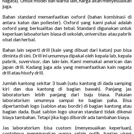
nagata). Untuk model dan warna lain, harga akan menyesuaikan
juga.
Bahan standard memanfaatkan oxford (bahan kombinasi di
antara katun dan poliester). Oxford yang kami pakai adalah
oxford yang berkualitas dan tebal. Standard digunakan untuk
keperluan laboatorium biasa di sekolah, universitas atau pabrik
obat dan herbal.
Bahan lain seperti drill (kain yang dibuat dari katun) pun bisa
diminta di sini. Drill ini umumnya dipakai oleh kepala lab, kepala
pabrik, suvervisor, dan lain-lain. Kami memakai american dan
japan drill. Kadang juga ada yang memanfaatkan kain nagata
drill atau hisofy drill.
Jumlah kantong sekitar 3 buah (satu kantong di dada samping
kiri dan dua kantong di bagian bawah). Panjang jas
laboratorium lebih panjang dari baju biasa. Pakaian
laboratorium umumnya sampai ke bagian paha. Bisa
dipertambah logo (sablon atau bordir) di bagian kantong atau
bagian dada. Buat sablon logo ukuran standard tidak dikenai
biaya tambahan. Tetapi jika logo dibordir ada tambahan biaya.
Jas laboratorium bisa custom (menyesuaikan keperluan},
contohnya menggunakan warna selain putih, bagian ujung