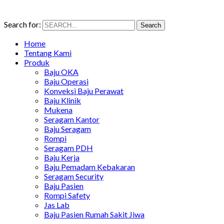
Search for:
Search
Home
Tentang Kami
Produk
Baju OKA
Baju Operasi
Konveksi Baju Perawat
Baju Klinik
Mukena
Seragam Kantor
Baju Seragam
Rompi
Seragam PDH
Baju Kerja
Baju Pemadam Kebakaran
Seragam Security
Baju Pasien
Rompi Safety
Jas Lab
Baju Pasien Rumah Sakit Jiwa