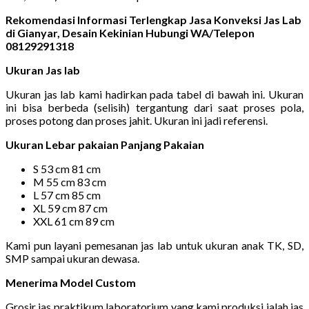
Rekomendasi Informasi Terlengkap Jasa Konveksi Jas Lab
di Gianyar, Desain Kekinian Hubungi WA/Telepon
08129291318
Ukuran Jas lab
Ukuran jas lab kami hadirkan pada tabel di bawah ini. Ukuran
ini bisa berbeda (selisih) tergantung dari saat proses pola,
proses potong dan proses jahit. Ukuran ini jadi referensi.
Ukuran Lebar pakaian Panjang Pakaian
S 53 cm 81 cm
M 55 cm 83 cm
L 57 cm 85 cm
XL 59 cm 87 cm
XXL 61 cm 89 cm
Kami pun layani pemesanan jas lab untuk ukuran anak TK, SD,
SMP sampai ukuran dewasa.
Menerima Model Custom
Grosir jas praktikum laboratorium yang kami produksi ialah jas