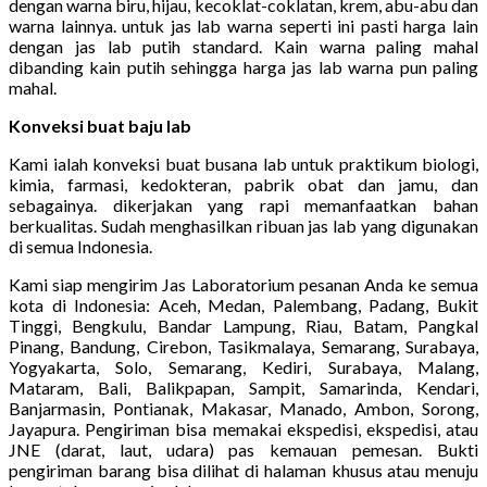
dengan warna biru, hijau, kecoklat-coklatan, krem, abu-abu dan
warna lainnya. untuk jas lab warna seperti ini pasti harga lain
dengan jas lab putih standard. Kain warna paling mahal
dibanding kain putih sehingga harga jas lab warna pun paling
mahal.
Konveksi buat baju lab
Kami ialah konveksi buat busana lab untuk praktikum biologi,
kimia, farmasi, kedokteran, pabrik obat dan jamu, dan
sebagainya. dikerjakan yang rapi memanfaatkan bahan
berkualitas. Sudah menghasilkan ribuan jas lab yang digunakan
di semua Indonesia.
Kami siap mengirim Jas Laboratorium pesanan Anda ke semua
kota di Indonesia: Aceh, Medan, Palembang, Padang, Bukit
Tinggi, Bengkulu, Bandar Lampung, Riau, Batam, Pangkal
Pinang, Bandung, Cirebon, Tasikmalaya, Semarang, Surabaya,
Yogyakarta, Solo, Semarang, Kediri, Surabaya, Malang,
Mataram, Bali, Balikpapan, Sampit, Samarinda, Kendari,
Banjarmasin, Pontianak, Makasar, Manado, Ambon, Sorong,
Jayapura. Pengiriman bisa memakai ekspedisi, ekspedisi, atau
JNE (darat, laut, udara) pas kemauan pemesan. Bukti
pengiriman barang bisa dilihat di halaman khusus atau menuju