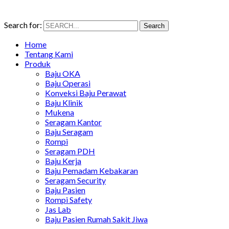
Search for:
Search
Home
Tentang Kami
Produk
Baju OKA
Baju Operasi
Konveksi Baju Perawat
Baju Klinik
Mukena
Seragam Kantor
Baju Seragam
Rompi
Seragam PDH
Baju Kerja
Baju Pemadam Kebakaran
Seragam Security
Baju Pasien
Rompi Safety
Jas Lab
Baju Pasien Rumah Sakit Jiwa