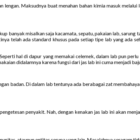
 lengan. Maksudnya buat menahan bahan kimia masuk melalui len
cukup banyak misalkan saja kacamata, sepatu, pakaian lab, sarung 
inya telah ada standard khusus pada setiap tipe lab yang ada s
lab. Seperti hal di dapur yang memakai celemek, dalam lab pun per
aian didalamnya karena fungsi dari jas lab ini cuma menjadi baju lu
ndungan badan. Di dalam lab tentunya ada berabagai zat membahayak
ngetesan penyakit. Nah, dengan kenakan jas lab ini akan menja
unitas, ataupun entitas serupa yang lain. Masalahnya seragam tidak