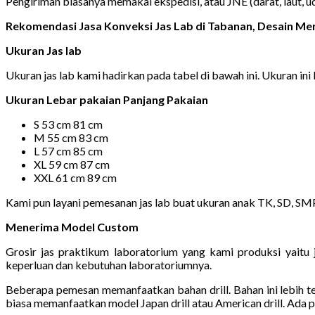
Pengiriman biasanya memakai ekspedisi, atau JNE (darat, laut, 
Rekomendasi Jasa Konveksi Jas Lab di Tabanan, Desain M
Ukuran Jas lab
Ukuran jas lab kami hadirkan pada tabel di bawah ini. Ukuran ini 
Ukuran Lebar pakaian Panjang Pakaian
S 53 cm 81 cm
M 55 cm 83 cm
L 57 cm 85 cm
XL 59 cm 87 cm
XXL 61 cm 89 cm
Kami pun layani pemesanan jas lab buat ukuran anak TK, SD, S
Menerima Model Custom
Grosir jas praktikum laboratorium yang kami produksi yait
keperluan dan kebutuhan laboratoriumnya.
Beberapa pemesan memanfaatkan bahan drill. Bahan ini lebih t
biasa memanfaatkan model Japan drill atau American drill. Ada p