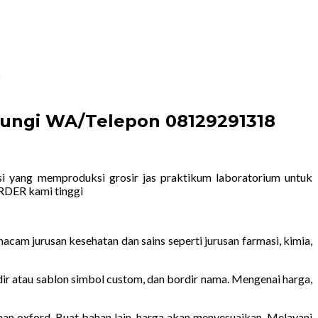
8
bungi WA/Telepon 08129291318
 yang memproduksi grosir jas praktikum laboratorium untuk
RDER kami tinggi
am jurusan kesehatan dan sains seperti jurusan farmasi, kimia,
rdir atau sablon simbol custom, dan bordir nama. Mengenai harga,
an oxford. Buat bahan lain, harga akan menyesuaikan. Melayani