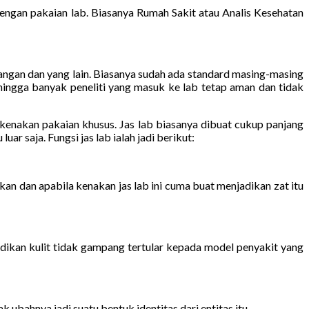
gan pakaian lab. Biasanya Rumah Sakit atau Analis Kesehatan
tangan dan yang lain. Biasanya sudah ada standard masing-masing
ehingga banyak peneliti yang masuk ke lab tetap aman dan tidak
lu kenakan pakaian khusus. Jas lab biasanya dibuat cukup panjang
ar saja. Fungsi jas lab ialah jadi berikut:
an dan apabila kenakan jas lab ini cuma buat menjadikan zat itu
dikan kulit tidak gampang tertular kepada model penyakit yang
 ubahnya jadi suatu bentuk identitas dari entitas itu.