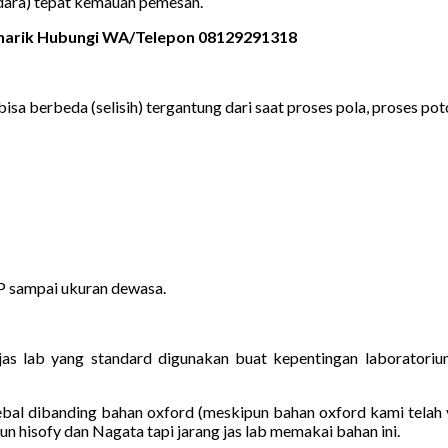
udara) tepat kemauan pemesan.
enarik Hubungi WA/Telepon 08129291318
bisa berbeda (selisih) tergantung dari saat proses pola, proses poto
MP sampai ukuran dewasa.
u jas lab yang standard digunakan buat kepentingan laborator
ebal dibanding bahan oxford (meskipun bahan oxford kami telah 
un hisofy dan Nagata tapi jarang jas lab memakai bahan ini.