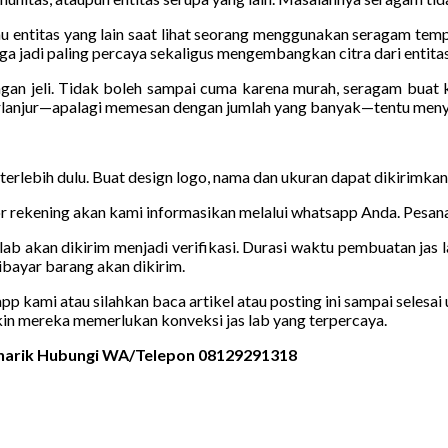
u entitas yang lain saat lihat seorang menggunakan seragam tempat
a jadi paling percaya sekaligus mengembangkan citra dari entitas
ngan jeli. Tidak boleh sampai cuma karena murah, seragam buat
erlanjur—apalagi memesan dengan jumlah yang banyak—tentu meny
 terlebih dulu. Buat design logo, nama dan ukuran dapat dikirimka
 rekening akan kami informasikan melalui whatsapp Anda. Pesanan
lab akan dikirim menjadi verifikasi. Durasi waktu pembuatan jas l
bayar barang akan dikirim.
kami atau silahkan baca artikel atau posting ini sampai selesai u
kin mereka memerlukan konveksi jas lab yang terpercaya.
enarik Hubungi WA/Telepon 08129291318