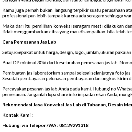
Kamu juga pernah bukan, langsung terpikir suatu perusahaan ata
professional pun lebih tampak karena ada seragam sehingga warg
Maka dari itu, pemilihan konveksi seragam mesti dilakukan de
tidak menggambarkan citra yang mau disampaikan. bila telah t
Cara Pemesanan Jas Lab
Setuju/Sepakat untuk harga, design, logo, jumlah, ukuran pakaian
Buat DP minimal 30% dari keseluruhan pemesanan jas lab. Nomor
Pembuatan jas laboratorium sampai selesai selanjutnya foto jas 
Sesudah pembayaran pelunasan pembayaran dan ongkos kirim di
Percayakan pesanan jas lab Anda pada kami. Hubungi no Whatsapp 
pemesanan. Janganlah lupa share info ini pada rekan Anda, mung
Rekomendasi Jasa Konveksi Jas Lab di Tabanan, Desain M
Kontak Kami :
Hubungi via Telepon/WA : 08129291318