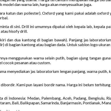
uk model dan warna lain, harga akan menyesuaikan juga.
a katun dan poliester). Oxford yang kami pakai adalah oxford y
rbal.
diminta di sini. Drill ini umumnya dipakai oleh kepala lab, kepala 
tau hisofy drill.
kiri dan dua kantong di bagian bawah). Panjang jas laboratoriu
r) di bagian kantong atau bagian dada. Untuk sablon logo ukuran 
hnya menggunakan warna selain putih, bagian ujung tangan guna
el cocok pesanan atau custom.
uma menyediakan jas laboratorium lengan panjang, warna putih, ka
a dibordir. Kami pun layani bordir nama. Harga ini belum terhitung
a di Indonesia: Medan, Palembang, Aceh, Padang, Bengkulu, Ri
taram, Bali, Balikpapan, Samarinda, Banjarmasin, Pontianak, Man