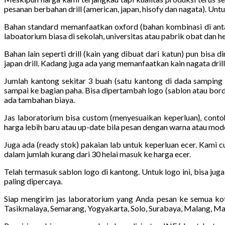
pesanan berbahan drill (american, japan, hisofy dan nagata). Unt
Bahan standard memanfaatkan oxford (bahan kombinasi di antar
laboatorium biasa di sekolah, universitas atau pabrik obat dan he
Bahan lain seperti drill (kain yang dibuat dari katun) pun bisa 
japan drill. Kadang juga ada yang memanfaatkan kain nagata drill a
Jumlah kantong sekitar 3 buah (satu kantong di dada samping 
sampai ke bagian paha. Bisa dipertambah logo (sablon atau bordi
ada tambahan biaya.
Jas laboratorium bisa custom (menyesuaikan keperluan}, conto
harga lebih baru atau up-date bila pesan dengan warna atau mod
Juga ada (ready stok) pakaian lab untuk keperluan ecer. Kami c
dalam jumlah kurang dari 30 helai masuk ke harga ecer.
Telah termasuk sablon logo di kantong. Untuk logo ini, bisa jug
paling dipercaya.
Siap mengirim jas laboratorium yang Anda pesan ke semua kot
Tasikmalaya, Semarang, Yogyakarta, Solo, Surabaya, Malang, Ma