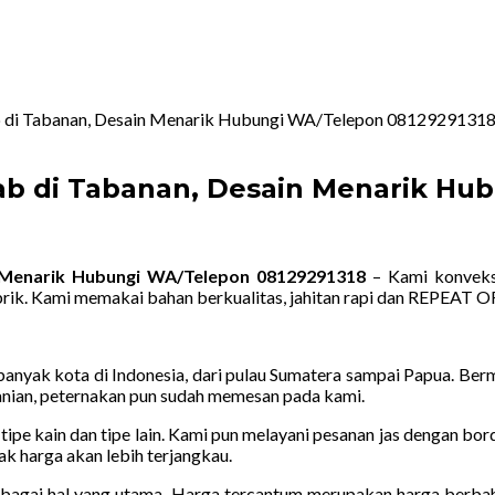
b di Tabanan, Desain Menarik Hubungi WA/Telepon 0812929131
ab di Tabanan, Desain Menarik Hu
n Menarik Hubungi WA/Telepon 08129291318
– Kami konveksi
rik. Kami memakai bahan berkualitas, jahitan rapi dan REPEAT O
nyak kota di Indonesia, dari pulau Sumatera sampai Papua. Bermac
rtanian, peternakan pun sudah memesan pada kami.
tipe kain dan tipe lain. Kami pun melayani pesanan jas dengan bo
ak harga akan lebih terjangkau.
sebagai hal yang utama. Harga tercantum merupakan harga berbah