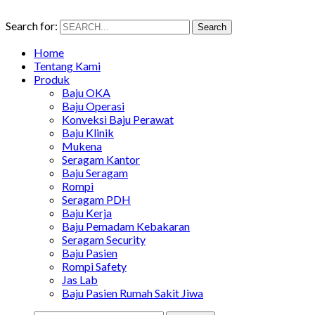
Search for:
Search
Home
Tentang Kami
Produk
Baju OKA
Baju Operasi
Konveksi Baju Perawat
Baju Klinik
Mukena
Seragam Kantor
Baju Seragam
Rompi
Seragam PDH
Baju Kerja
Baju Pemadam Kebakaran
Seragam Security
Baju Pasien
Rompi Safety
Jas Lab
Baju Pasien Rumah Sakit Jiwa