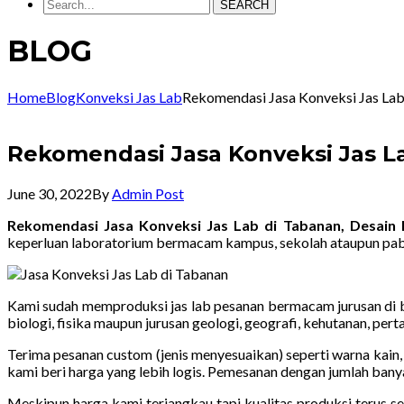
SEARCH
BLOG
Home
Blog
Konveksi Jas Lab
Rekomendasi Jasa Konveksi Jas La
Rekomendasi Jasa Konveksi Jas L
June 30, 2022
By
Admin Post
Rekomendasi Jasa Konveksi Jas Lab di Tabanan, Desai
keperluan laboratorium bermacam kampus, sekolah ataupun pab
Kami sudah memproduksi jas lab pesanan bermacam jurusan di ba
biologi, fisika maupun jurusan geologi, geografi, kehutanan, pe
Terima pesanan custom (jenis menyesuaikan) seperti warna kain, 
kami beri harga yang lebih logis. Pemesanan dengan jumlah bany
Meskipun harga kami terjangkau tapi kualitas produksi terus 