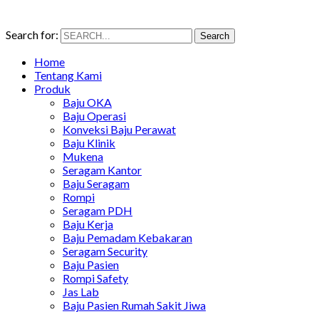
Search for:
Search
Home
Tentang Kami
Produk
Baju OKA
Baju Operasi
Konveksi Baju Perawat
Baju Klinik
Mukena
Seragam Kantor
Baju Seragam
Rompi
Seragam PDH
Baju Kerja
Baju Pemadam Kebakaran
Seragam Security
Baju Pasien
Rompi Safety
Jas Lab
Baju Pasien Rumah Sakit Jiwa