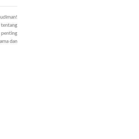
budiman!
 tentang
i penting
lama dan