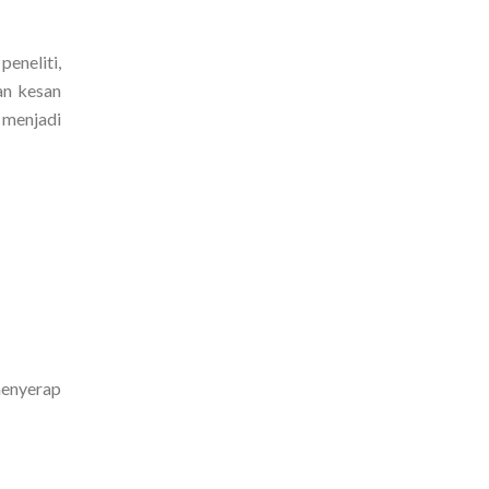
eneliti,
an kesan
a menjadi
menyerap