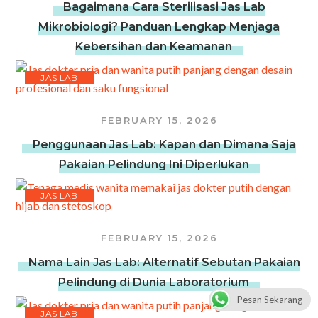
Bagaimana Cara Sterilisasi Jas Lab
Mikrobiologi? Panduan Lengkap Menjaga
Kebersihan dan Keamanan
JAS LAB
FEBRUARY 15, 2026
Penggunaan Jas Lab: Kapan dan Dimana Saja
Pakaian Pelindung Ini Diperlukan
JAS LAB
FEBRUARY 15, 2026
Nama Lain Jas Lab: Alternatif Sebutan Pakaian
Pelindung di Dunia Laboratorium
Pesan Sekarang
JAS LAB