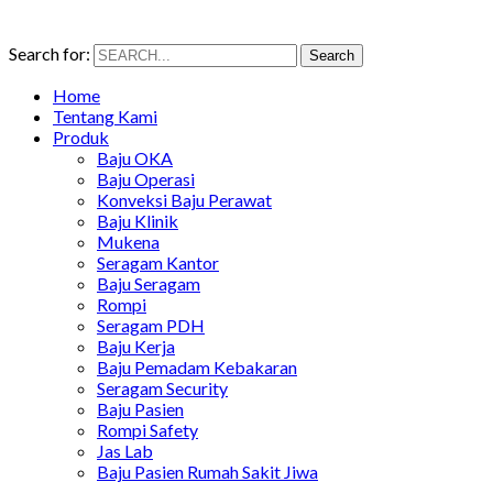
Search for:
Search
Home
Tentang Kami
Produk
Baju OKA
Baju Operasi
Konveksi Baju Perawat
Baju Klinik
Mukena
Seragam Kantor
Baju Seragam
Rompi
Seragam PDH
Baju Kerja
Baju Pemadam Kebakaran
Seragam Security
Baju Pasien
Rompi Safety
Jas Lab
Baju Pasien Rumah Sakit Jiwa